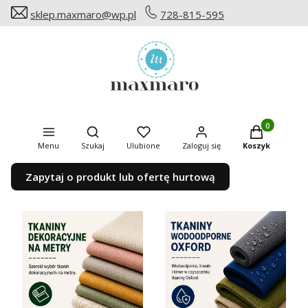
sklep.maxmaro@wp.pl
728-815-595
Produkty w ko
Otwórz wyszukiwarkę
Menu
Szukaj
Ulubione
Zaloguj się
Koszyk
Zapytaj o produkt lub ofertę hurtową