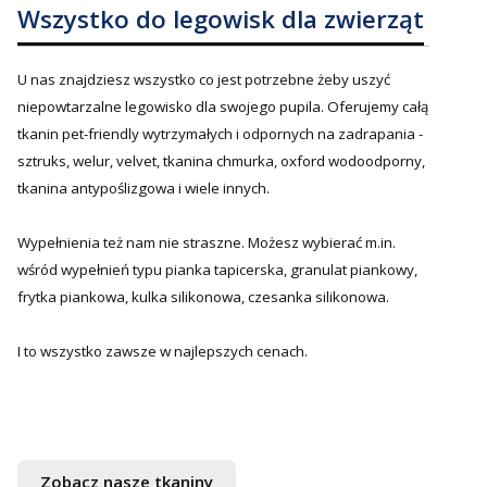
Wszystko do legowisk dla zwierząt
U nas znajdziesz wszystko co jest potrzebne żeby uszyć
niepowtarzalne legowisko dla swojego pupila. Oferujemy całą
tkanin pet-friendly wytrzymałych i odpornych na zadrapania -
sztruks, welur, velvet, tkanina chmurka, oxford wodoodporny,
tkanina antypoślizgowa i wiele innych.
Wypełnienia też nam nie straszne. Możesz wybierać m.in.
wśród wypełnień typu pianka tapicerska, granulat piankowy,
frytka piankowa, kulka silikonowa, czesanka silikonowa.
I to wszystko zawsze w najlepszych cenach.
Zobacz nasze tkaniny