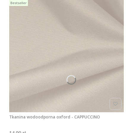
Bestseller
Tkanina wodoodporna oxford - CAPPUCCINO
Cena
14,90 zł