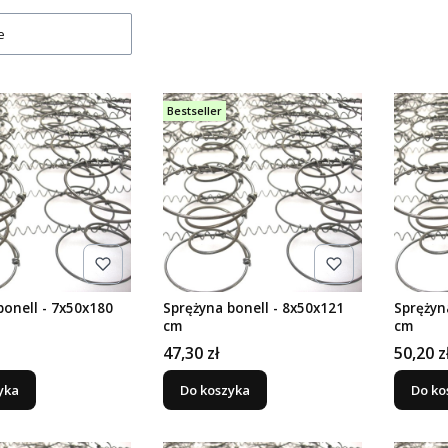
e
Bestseller
bonell - 7x50x180
Sprężyna bonell - 8x50x121
Sprężyn
cm
cm
Cena
Cena
47,30 zł
50,20 z
yka
Do koszyka
Do ko