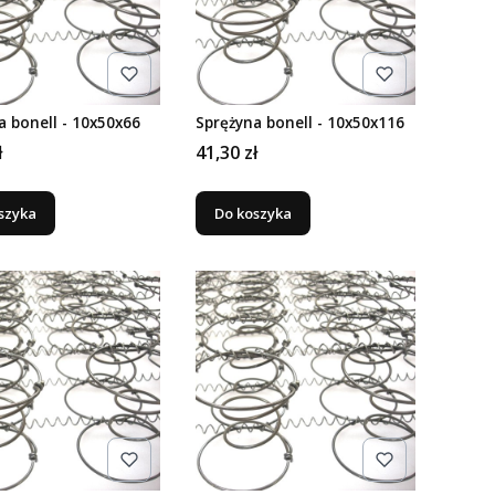
a bonell - 10x50x66
Sprężyna bonell - 10x50x116
Cena
ł
41,30 zł
szyka
Do koszyka