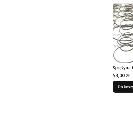
Sprężyna 
Cena
53,00 zł
Do kosz