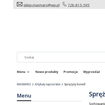
sklep.maxmaro@wp.pl
728-815-595
Menu
Nowe produkty
Promocje
Wyprzedaż
MAXMARO
Artykuły tapicerskie
Sprężyny bonell
Spręż
Menu
Lista
Sortowani