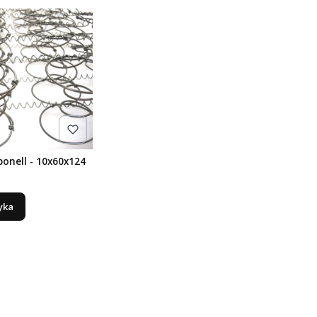
bonell - 10x60x124
yka