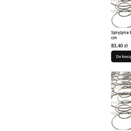
Sprężyna 
cm
Cena
83,40 zł
Do kosz