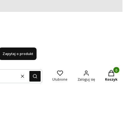
Zapytaj o produkt
Produkty w kosz
Wyczyść
Szukaj
Ulubione
Zaloguj się
Koszyk