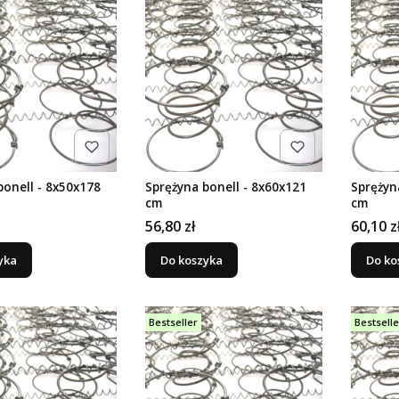
bonell - 8x50x178
Sprężyna bonell - 8x60x121
Sprężyn
cm
cm
Cena
Cena
56,80 zł
60,10 z
yka
Do koszyka
Do ko
Bestseller
Bestselle