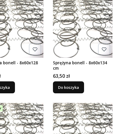
a bonell - 8x60x128
Sprężyna bonell - 8x60x134
cm
Cena
ł
63,50 zł
szyka
Do koszyka
r