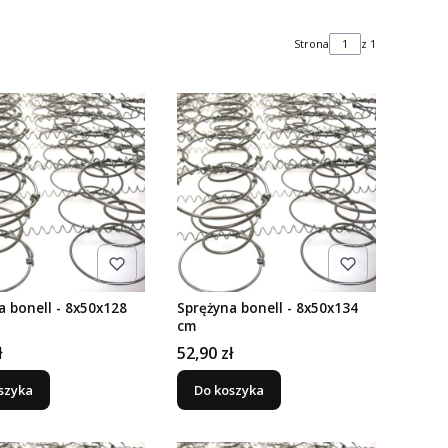
Strona
z 1
a bonell - 8x50x128
Sprężyna bonell - 8x50x134
cm
Cena
ł
52,90 zł
szyka
Do koszyka