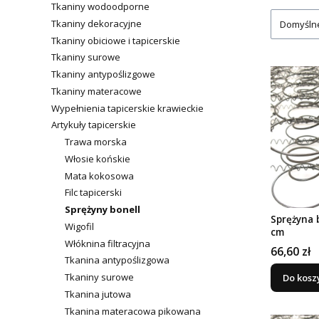
Tkaniny wodoodporne
Tkaniny dekoracyjne
Domyśln
Tkaniny obiciowe i tapicerskie
Tkaniny surowe
Tkaniny antypoślizgowe
Tkaniny materacowe
Wypełnienia tapicerskie krawieckie
Artykuły tapicerskie
Trawa morska
Włosie końskie
Mata kokosowa
Filc tapicerski
Sprężyny bonell
Sprężyna 
Wigofil
cm
Włóknina filtracyjna
Cena
66,60 zł
Tkanina antypoślizgowa
Tkaniny surowe
Do kosz
Tkanina jutowa
Tkanina materacowa pikowana