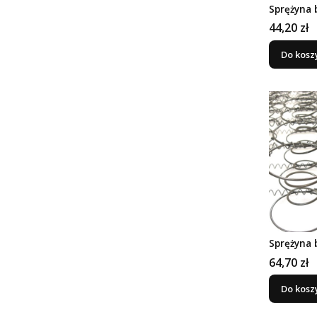
Sprężyna 
Cena
44,20 zł
Do kosz
Sprężyna 
Cena
64,70 zł
Do kosz