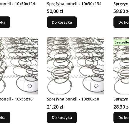
bonell - 10x50x124
Sprężyna bonell - 10x50x134
Sprężyn
Cena
Cena
50,00 zł
58,80 z
yka
Do koszyka
Do ko
Bestselle
bonell - 10x55x181
Sprężyna bonell - 10x60x50
Sprężyn
Cena
Cena
21,20 zł
28,30 z
yka
Do koszyka
Do ko