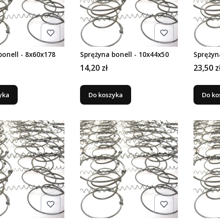
bonell - 8x60x178
Sprężyna bonell - 10x44x50
Sprężyn
Cena
Cena
14,20 zł
23,50 z
yka
Do koszyka
Do ko