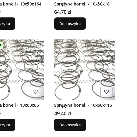
a bonell - 10x50x164
Sprężyna bonell - 10x50x181
Cena
ł
64,70 zł
szyka
Do koszyka
r
a bonell - 10x60x66
Sprężyna bonell - 10x60x116
Cena
ł
49,40 zł
szyka
Do koszyka