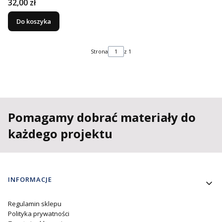
Cena
32,00 zł
Do koszyka
Strona
z 1
Pomagamy dobrać materiały do
każdego projektu
Linki w stopce
INFORMACJE
Regulamin sklepu
Polityka prywatności