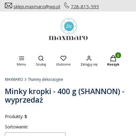
sklep.maxmaro@wp.pl
728-815-595
Produkty w ko
Otwórz wyszukiwarkę
Menu
Szukaj
Ulubione
Zaloguj się
Koszyk
MAXMARO
Tkaniny dekoracyjne
Minky kropki - 400 g (SHANNON) -
wyprzedaż
Produkty:
5
Lista produktów
Sortowanie: