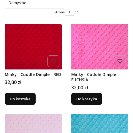
Domyślne
Strona
z 1
Minky - Cuddle Dimple - RED
Minky - Cuddle Dimple -
FUCHSIA
Cena
32,00 zł
Cena
32,00 zł
Do koszyka
Do koszyka