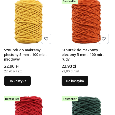
Bestseller
Sznurek do makramy
Sznurek do makramy
pleciony 5 mm - 100 mb -
pleciony 5 mm - 100 mb -
miodowy
rudy
Cena
Cena
22,90 zł
22,90 zł
Cena jednostkowa
Cena jednostkowa
22,90 zł / szt.
22,90 zł / szt.
Do koszyka
Do koszyka
Bestseller
Bestseller