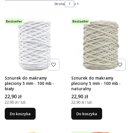
Strona
z 1
Bestseller
Bestseller
Sznurek do makramy
Sznurek do makramy
pleciony 5 mm - 100 mb -
pleciony 5 mm - 100 mb -
biały
naturalny
Cena
Cena
22,90 zł
22,90 zł
Cena jednostkowa
Cena jednostkowa
22,90 zł / szt.
22,90 zł / szt.
Do koszyka
Do koszyka