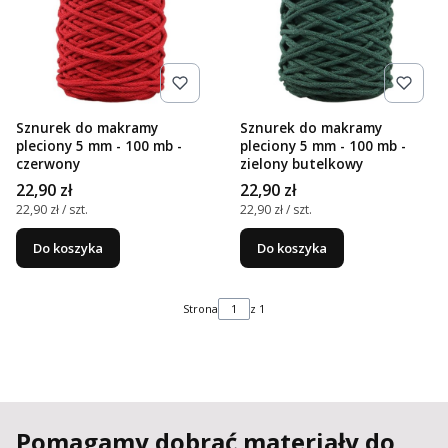
Sznurek do makramy
Sznurek do makramy
pleciony 5 mm - 100 mb -
pleciony 5 mm - 100 mb -
czerwony
zielony butelkowy
Cena
Cena
22,90 zł
22,90 zł
Cena jednostkowa
Cena jednostkowa
22,90 zł / szt.
22,90 zł / szt.
Do koszyka
Do koszyka
Strona
z 1
Pomagamy dobrać materiały do