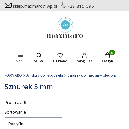
sklep.maxmaro@wp.pl
728-815-595
Produkty w ko
Otwórz wyszukiwarkę
Menu
Szukaj
Ulubione
Zaloguj się
Koszyk
MAXMARO
Artykuły do rękodzieła
Sznurek do makramy pleciony
Sznurek 5 mm
Produkty:
6
Lista produktów
Sortowanie:
Domyślne