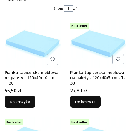
Strona
z 1
Bestseller
Pianka tapicerska meblowa
Pianka tapicerska meblowa
na palety - 120x40x10 cm -
na palety - 120x40x5 cm - T-
T-30
30
Cena
Cena
55,50 zł
27,80 zł
Do koszyka
Do koszyka
Bestseller
Bestseller