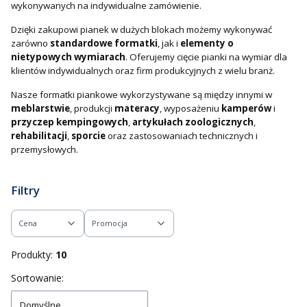
wykonywanych na indywidualne zamówienie.
Dzięki zakupowi pianek w dużych blokach możemy wykonywać
zarówno
standardowe formatki
, jak i
elementy o
nietypowych wymiarach
. Oferujemy cięcie pianki na wymiar dla
klientów indywidualnych oraz firm produkcyjnych z wielu branż.
Nasze formatki piankowe wykorzystywane są między innymi w
meblarstwie
, produkcji
materacy
, wyposażeniu
kamperów
i
przyczep kempingowych
,
artykułach zoologicznych
,
rehabilitacji
,
sporcie
oraz zastosowaniach technicznych i
przemysłowych.
Filtry
Cena
Promocja
Koniec filtrów
Produkty:
10
Lista produktów
Sortowanie:
Domyślne