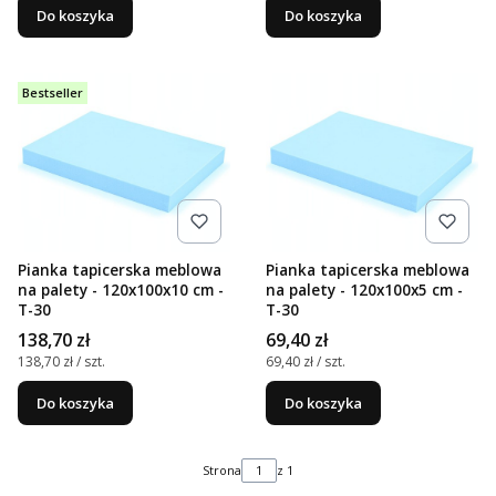
Do koszyka
Do koszyka
Bestseller
Pianka tapicerska meblowa
Pianka tapicerska meblowa
na palety - 120x100x10 cm -
na palety - 120x100x5 cm -
T-30
T-30
Cena
Cena
138,70 zł
69,40 zł
Cena jednostkowa
Cena jednostkowa
138,70 zł / szt.
69,40 zł / szt.
Do koszyka
Do koszyka
Strona
z 1