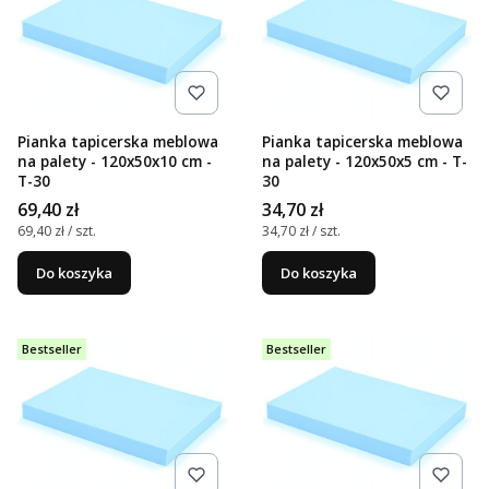
Pianka tapicerska meblowa
Pianka tapicerska meblowa
na palety - 120x50x10 cm -
na palety - 120x50x5 cm - T-
T-30
30
Cena
Cena
69,40 zł
34,70 zł
Cena jednostkowa
Cena jednostkowa
69,40 zł / szt.
34,70 zł / szt.
Do koszyka
Do koszyka
Bestseller
Bestseller