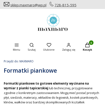
sklep.maxmaro@wp.pl
728-815-595
Produkty w ko
Otwórz wyszukiwarkę
Menu
Szukaj
Ulubione
Zaloguj się
Koszyk
Przejdź do:
MAXMARO
Formatki piankowe
Formatki piankowe to gotowe elementy wycinane na
wymiar z pianki tapicerskiej
lub technicznej, przygotowane
zgodnie z konkretnym zastosowaniem. Mogą mieć postać prostych
płyt, siedzisk, materacy, wkładów do legowisk, kostek piankowych,
klinów, wałków oraz bardziej skomplikowanych kształtek