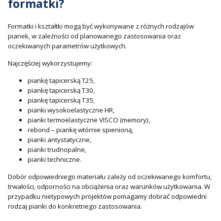
formatki?
Formatki i kształtki mogą być wykonywane z różnych rodzajów
pianek, w zależności od planowanego zastosowania oraz
oczekiwanych parametrów użytkowych.
Najczęściej wykorzystujemy:
piankę tapicerską T25,
piankę tapicerską T30,
piankę tapicerską T35,
pianki wysokoelastyczne HR,
pianki termoelastyczne VISCO (memory),
rebond – piankę wtórnie spienioną,
pianki antystatyczne,
pianki trudnopalne,
pianki techniczne.
Dobór odpowiedniego materiału zależy od oczekiwanego komfortu,
trwałości, odporności na obciążenia oraz warunków użytkowania. W
przypadku nietypowych projektów pomagamy dobrać odpowiedni
rodzaj pianki do konkretnego zastosowania.