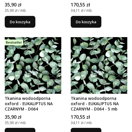
Cena
Cena
35,90 zł
170,55 zł
Cena jednostkowa
Cena jednostkowa
35,90 zł / mb
34,11 zł / mb
Do koszyka
Do koszyka
Bestseller
Tkanina wodoodporna
Tkanina wodoodporna
oxford - EUKALIPTUS NA
oxford - EUKALIPTUS NA
CZARNYM - D064
CZARNYM - D064 - 5 mb
Cena
Cena
35,90 zł
170,55 zł
Cena jednostkowa
Cena jednostkowa
35,90 zł / mb
34,11 zł / mb