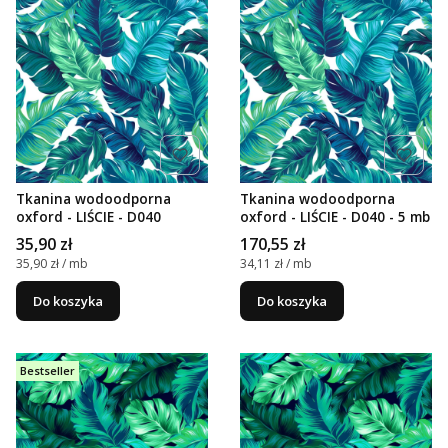
Tkanina wodoodporna
Tkanina wodoodporna
oxford - LIŚCIE - D040
oxford - LIŚCIE - D040 - 5 mb
Cena
Cena
35,90 zł
170,55 zł
Cena jednostkowa
Cena jednostkowa
35,90 zł / mb
34,11 zł / mb
Do koszyka
Do koszyka
Bestseller