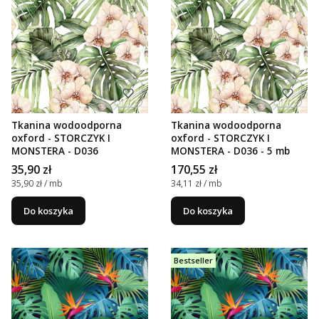
Tkanina wodoodporna
Tkanina wodoodporna
oxford - STORCZYK I
oxford - STORCZYK I
MONSTERA - D036
MONSTERA - D036 - 5 mb
Cena
Cena
35,90 zł
170,55 zł
Cena jednostkowa
Cena jednostkowa
35,90 zł / mb
34,11 zł / mb
Do koszyka
Do koszyka
Bestseller