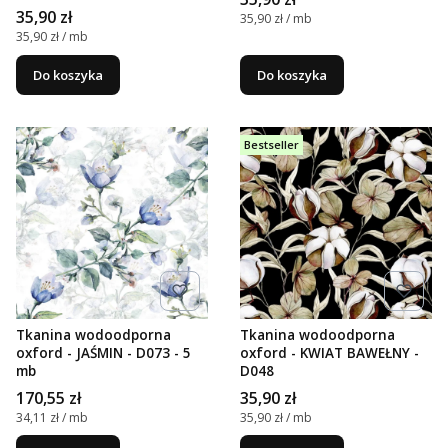
Cena
35,90 zł
Cena jednostkowa
35,90 zł / mb
Cena jednostkowa
35,90 zł / mb
Do koszyka
Do koszyka
Bestseller
Tkanina wodoodporna
Tkanina wodoodporna
oxford - JAŚMIN - D073 - 5
oxford - KWIAT BAWEŁNY -
mb
D048
Cena
Cena
170,55 zł
35,90 zł
Cena jednostkowa
Cena jednostkowa
34,11 zł / mb
35,90 zł / mb