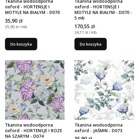
Tkanina wodoodporna
Tkanina wodoodporna
oxford - HORTENSJE I
oxford - HORTENSJE I
MOTYLE NA BIAŁYM - D070
MOTYLE NA BIAŁYM - D070 -
5 mb
Cena
35,90 zł
Cena
170,55 zł
Cena jednostkowa
35,90 zł / mb
Cena jednostkowa
34,11 zł / mb
Do koszyka
Do koszyka
Tkanina wodoodporna
Tkanina wodoodporna
oxford - HORTENSJE I ROZE
oxford - JAŚMIN - D073
NA SZARYM - D074
Cena
35,90 zł