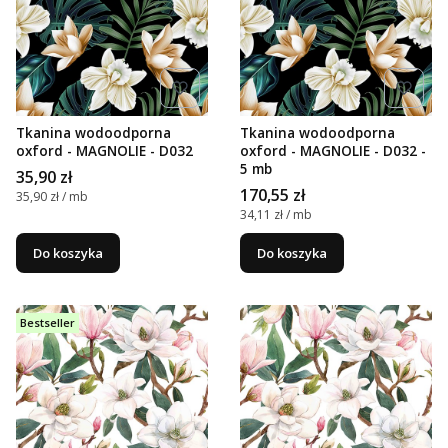
Tkanina wodoodporna
Tkanina wodoodporna
oxford - MAGNOLIE - D032
oxford - MAGNOLIE - D032 -
5 mb
Cena
35,90 zł
Cena
170,55 zł
Cena jednostkowa
35,90 zł / mb
Cena jednostkowa
34,11 zł / mb
Do koszyka
Do koszyka
Bestseller