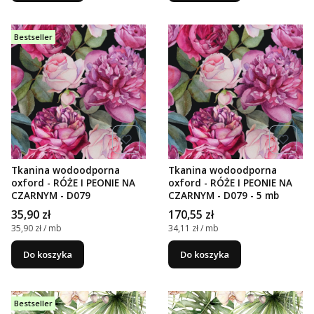
Bestseller
Tkanina wodoodporna
Tkanina wodoodporna
oxford - RÓŻE I PEONIE NA
oxford - RÓŻE I PEONIE NA
CZARNYM - D079
CZARNYM - D079 - 5 mb
Cena
Cena
35,90 zł
170,55 zł
Cena jednostkowa
Cena jednostkowa
35,90 zł / mb
34,11 zł / mb
Do koszyka
Do koszyka
Bestseller