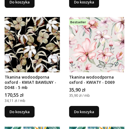
Do koszyka
Do koszyka
Bestseller
Tkanina wodoodporna
Tkanina wodoodporna
oxford - KWIAT BAWEŁNY -
oxford - KWIATY - D069
D048 - 5 mb
Cena
35,90 zł
Cena
170,55 zł
Cena jednostkowa
35,90 zł / mb
Cena jednostkowa
34,11 zł / mb
Do koszyka
Do koszyka