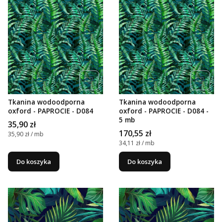
Tkanina wodoodporna
Tkanina wodoodporna
oxford - PAPROCIE - D084
oxford - PAPROCIE - D084 -
5 mb
Cena
35,90 zł
Cena
170,55 zł
Cena jednostkowa
35,90 zł / mb
Cena jednostkowa
34,11 zł / mb
Do koszyka
Do koszyka