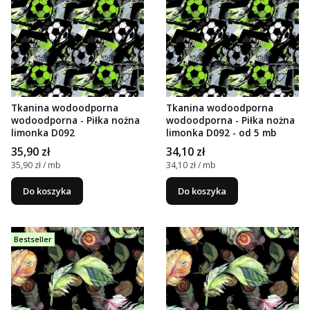
Tkanina wodoodporna
Tkanina wodoodporna
wodoodporna - Piłka nożna
wodoodporna - Piłka nożna
limonka D092
limonka D092 - od 5 mb
Cena
Cena
35,90 zł
34,10 zł
Cena jednostkowa
Cena jednostkowa
35,90 zł / mb
34,10 zł / mb
Do koszyka
Do koszyka
Bestseller