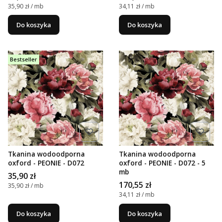
Cena jednostkowa
Cena jednostkowa
35,90 zł / mb
34,11 zł / mb
Do koszyka
Do koszyka
Bestseller
Tkanina wodoodporna
Tkanina wodoodporna
oxford - PEONIE - D072
oxford - PEONIE - D072 - 5
mb
Cena
35,90 zł
Cena
170,55 zł
Cena jednostkowa
35,90 zł / mb
Cena jednostkowa
34,11 zł / mb
Do koszyka
Do koszyka