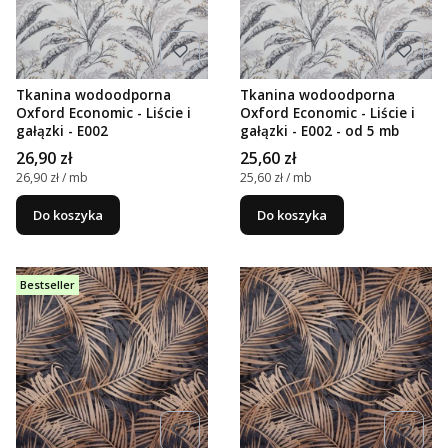
Tkanina wodoodporna
Tkanina wodoodporna
Oxford Economic - Liście i
Oxford Economic - Liście i
gałązki - E002
gałązki - E002 - od 5 mb
Cena
Cena
26,90 zł
25,60 zł
Cena jednostkowa
Cena jednostkowa
26,90 zł / mb
25,60 zł / mb
Do koszyka
Do koszyka
Bestseller