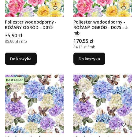
Poliester wodoodporny -
Poliester wodoodporny -
RÓŻANY OGRÓD - D075
RÓŻANY OGRÓD - D075 - 5
mb
Cena
35,90 zł
Cena
170,55 zł
Cena jednostkowa
35,90 zł / mb
Cena jednostkowa
34,11 zł / mb
Do koszyka
Do koszyka
Bestseller