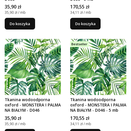
Cena
Cena
35,90 zł
170,55 zł
Cena jednostkowa
Cena jednostkowa
35,90 zł / mb
34,11 zł / mb
Do koszyka
Do koszyka
Bestseller
Tkanina wodoodporna
Tkanina wodoodporna
oxford - MONSTERA I PALMA
oxford - MONSTERA I PALMA
NA BIAŁYM - D046
NA BIAŁYM - D046 - 5 mb
Cena
Cena
35,90 zł
170,55 zł
Cena jednostkowa
Cena jednostkowa
35,90 zł / mb
34,11 zł / mb