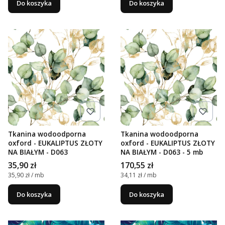
Do koszyka
Do koszyka
Tkanina wodoodporna
Tkanina wodoodporna
oxford - EUKALIPTUS ZŁOTY
oxford - EUKALIPTUS ZŁOTY
NA BIAŁYM - D063
NA BIAŁYM - D063 - 5 mb
Cena
Cena
35,90 zł
170,55 zł
Cena jednostkowa
Cena jednostkowa
35,90 zł / mb
34,11 zł / mb
Do koszyka
Do koszyka