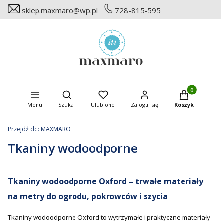
sklep.maxmaro@wp.pl
728-815-595
Produkty w ko
Otwórz wyszukiwarkę
Menu
Szukaj
Ulubione
Zaloguj się
Koszyk
Przejdź do:
MAXMARO
Tkaniny wodoodporne
Tkaniny wodoodporne Oxford – trwałe materiały
na metry do ogrodu, pokrowców i szycia
Tkaniny wodoodporne Oxford to wytrzymałe i praktyczne materiały