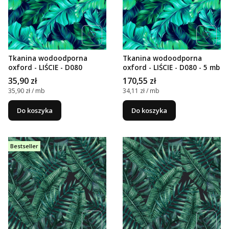
Tkanina wodoodporna
Tkanina wodoodporna
oxford - LIŚCIE - D080
oxford - LIŚCIE - D080 - 5 mb
Cena
Cena
35,90 zł
170,55 zł
Cena jednostkowa
Cena jednostkowa
35,90 zł / mb
34,11 zł / mb
Do koszyka
Do koszyka
Bestseller