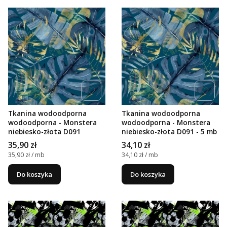
Tkanina wodoodporna
Tkanina wodoodporna
wodoodporna - Monstera
wodoodporna - Monstera
niebiesko-złota D091
niebiesko-złota D091 - 5 mb
Cena
Cena
35,90 zł
34,10 zł
Cena jednostkowa
Cena jednostkowa
35,90 zł / mb
34,10 zł / mb
Do koszyka
Do koszyka