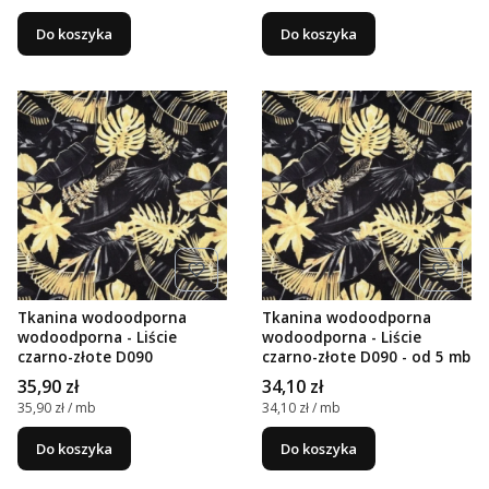
Do koszyka
Do koszyka
Tkanina wodoodporna
Tkanina wodoodporna
wodoodporna - Liście
wodoodporna - Liście
czarno-złote D090
czarno-złote D090 - od 5 mb
Cena
Cena
35,90 zł
34,10 zł
Cena jednostkowa
Cena jednostkowa
35,90 zł / mb
34,10 zł / mb
Do koszyka
Do koszyka