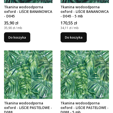
Tkanina wodoodporna
Tkanina wodoodporna
oxford - LIŚCIE BANANOWCA
oxford - LIŚCIE BANANOWCA
- D045
- D045 - 5 mb
Cena
Cena
35,90 zł
170,55 zł
Cena jednostkowa
Cena jednostkowa
35,90 zł / mb
34,11 zł / mb
Do koszyka
Do koszyka
Tkanina wodoodporna
Tkanina wodoodporna
oxford - LIŚCIE PASTELOWE -
oxford - LIŚCIE PASTELOWE -
D088
D088 - 5 mb