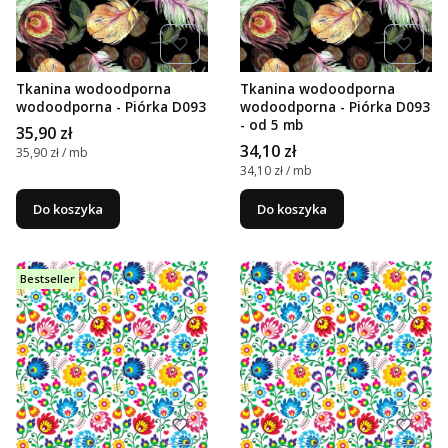
Tkanina wodoodporna
Tkanina wodoodporna
wodoodporna - Piórka D093
wodoodporna - Piórka D093
- od 5 mb
Cena
35,90 zł
Cena
34,10 zł
Cena jednostkowa
35,90 zł / mb
Cena jednostkowa
34,10 zł / mb
Do koszyka
Do koszyka
Bestseller