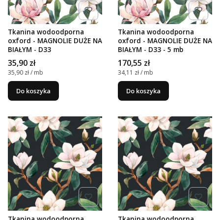
Tkanina wodoodporna
Tkanina wodoodporna
oxford - MAGNOLIE DUŻE NA
oxford - MAGNOLIE DUŻE NA
BIAŁYM - D33
BIAŁYM - D33 - 5 mb
Cena
Cena
35,90 zł
170,55 zł
Cena jednostkowa
Cena jednostkowa
35,90 zł / mb
34,11 zł / mb
Do koszyka
Do koszyka
Tkanina wodoodporna
Tkanina wodoodporna