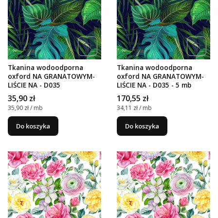
Tkanina wodoodporna
Tkanina wodoodporna
oxford NA GRANATOWYM-
oxford NA GRANATOWYM-
LIŚCIE NA - D035
LIŚCIE NA - D035 - 5 mb
Cena
Cena
35,90 zł
170,55 zł
Cena jednostkowa
Cena jednostkowa
35,90 zł / mb
34,11 zł / mb
Do koszyka
Do koszyka