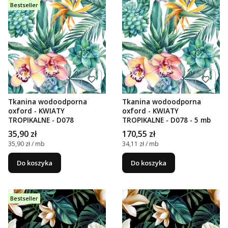
Bestseller
Tkanina wodoodporna
Tkanina wodoodporna
oxford - KWIATY
oxford - KWIATY
TROPIKALNE - D078
TROPIKALNE - D078 - 5 mb
Cena
Cena
35,90 zł
170,55 zł
Cena jednostkowa
Cena jednostkowa
35,90 zł / mb
34,11 zł / mb
Do koszyka
Do koszyka
Bestseller