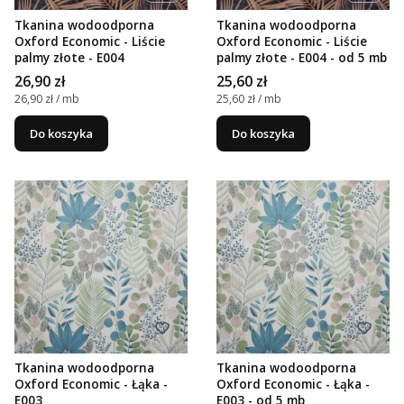
Tkanina wodoodporna
Tkanina wodoodporna
Oxford Economic - Liście
Oxford Economic - Liście
palmy złote - E004
palmy złote - E004 - od 5 mb
Cena
Cena
26,90 zł
25,60 zł
Cena jednostkowa
Cena jednostkowa
26,90 zł / mb
25,60 zł / mb
Do koszyka
Do koszyka
Tkanina wodoodporna
Tkanina wodoodporna
Oxford Economic - Łąka -
Oxford Economic - Łąka -
E003
E003 - od 5 mb