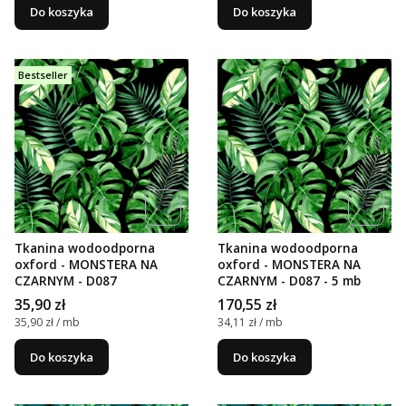
Do koszyka
Do koszyka
Bestseller
Tkanina wodoodporna
Tkanina wodoodporna
oxford - MONSTERA NA
oxford - MONSTERA NA
CZARNYM - D087
CZARNYM - D087 - 5 mb
Cena
Cena
35,90 zł
170,55 zł
Cena jednostkowa
Cena jednostkowa
35,90 zł / mb
34,11 zł / mb
Do koszyka
Do koszyka