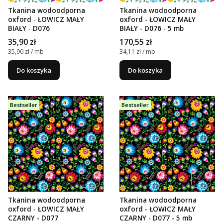
Tkanina wodoodporna
Tkanina wodoodporna
oxford - ŁOWICZ MAŁY
oxford - ŁOWICZ MAŁY
BIAŁY - D076
BIAŁY - D076 - 5 mb
Cena
Cena
35,90 zł
170,55 zł
Cena jednostkowa
Cena jednostkowa
35,90 zł / mb
34,11 zł / mb
Do koszyka
Do koszyka
Bestseller
Bestseller
Tkanina wodoodporna
Tkanina wodoodporna
oxford - ŁOWICZ MAŁY
oxford - ŁOWICZ MAŁY
CZARNY - D077
CZARNY - D077 - 5 mb