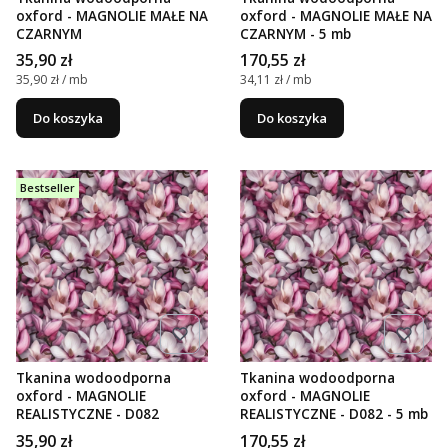
oxford - MAGNOLIE MAŁE NA
oxford - MAGNOLIE MAŁE NA
CZARNYM
CZARNYM - 5 mb
Cena
Cena
35,90 zł
170,55 zł
Cena jednostkowa
Cena jednostkowa
35,90 zł / mb
34,11 zł / mb
Do koszyka
Do koszyka
Bestseller
Tkanina wodoodporna
Tkanina wodoodporna
oxford - MAGNOLIE
oxford - MAGNOLIE
REALISTYCZNE - D082
REALISTYCZNE - D082 - 5 mb
Cena
Cena
35,90 zł
170,55 zł