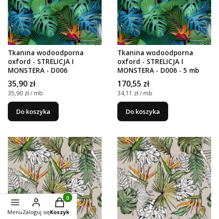
Tkanina wodoodporna
Tkanina wodoodporna
oxford - STRELICJA I
oxford - STRELICJA I
MONSTERA - D006
MONSTERA - D006 - 5 mb
Cena
Cena
35,90 zł
170,55 zł
Cena jednostkowa
Cena jednostkowa
35,90 zł / mb
34,11 zł / mb
Do koszyka
Do koszyka
Produkty w koszyku: 0. Zobacz szczegóły
Menu
Zaloguj się
Koszyk