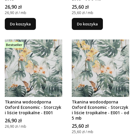
Cena
Cena
26,90 zł
25,60 zł
Cena jednostkowa
Cena jednostkowa
26,90 zł / mb
25,60 zł / mb
Do koszyka
Do koszyka
Bestseller
Tkanina wodoodporna
Tkanina wodoodporna
Oxford Economic - Storczyk
Oxford Economic - Storczyk
i liście tropikalne - E001
i liście tropikalne - E001 - od
5 mb
Cena
26,90 zł
Cena
25,60 zł
Cena jednostkowa
26,90 zł / mb
Cena jednostkowa
25,60 zł / mb