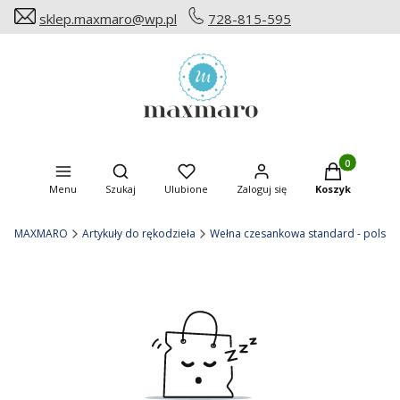
sklep.maxmaro@wp.pl
728-815-595
Produkty w ko
Otwórz wyszukiwarkę
Menu
Szukaj
Ulubione
Zaloguj się
Koszyk
MAXMARO
Artykuły do rękodzieła
Wełna czesankowa standard - polska