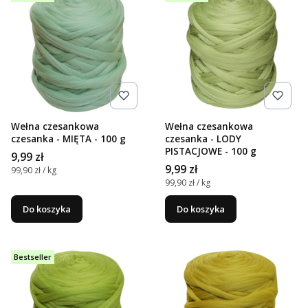
Wełna czesankowa
Wełna czesankowa
czesanka - MIĘTA - 100 g
czesanka - LODY
PISTACJOWE - 100 g
Cena
9,99 zł
Cena
9,99 zł
Cena jednostkowa
99,90 zł / kg
Cena jednostkowa
99,90 zł / kg
Do koszyka
Do koszyka
Bestseller