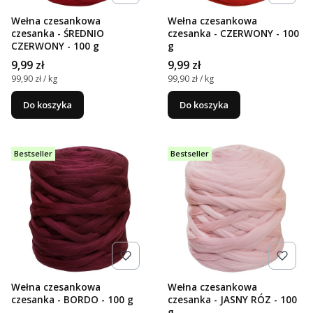
Wełna czesankowa
Wełna czesankowa
czesanka - ŚREDNIO
czesanka - CZERWONY - 100
CZERWONY - 100 g
g
Cena
Cena
9,99 zł
9,99 zł
Cena jednostkowa
Cena jednostkowa
99,90 zł / kg
99,90 zł / kg
Do koszyka
Do koszyka
Bestseller
Bestseller
Wełna czesankowa
Wełna czesankowa
czesanka - BORDO - 100 g
czesanka - JASNY RÓZ - 100
g