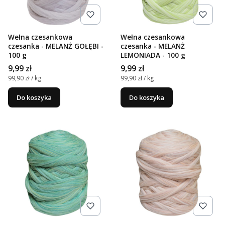
Wełna czesankowa
Wełna czesankowa
czesanka - MELANŻ GOŁĘBI -
czesanka - MELANŻ
100 g
LEMONIADA - 100 g
Cena
Cena
9,99 zł
9,99 zł
Cena jednostkowa
Cena jednostkowa
99,90 zł / kg
99,90 zł / kg
Do koszyka
Do koszyka