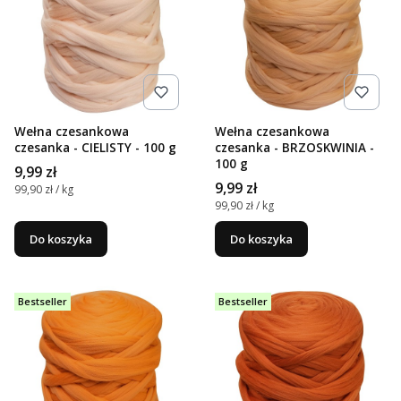
Wełna czesankowa
Wełna czesankowa
czesanka - CIELISTY - 100 g
czesanka - BRZOSKWINIA -
100 g
Cena
9,99 zł
Cena
9,99 zł
Cena jednostkowa
99,90 zł / kg
Cena jednostkowa
99,90 zł / kg
Do koszyka
Do koszyka
Bestseller
Bestseller