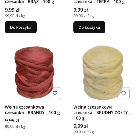
czesanka - BRĄZ - 100 g
czesanka - TERRA - 100 g
Cena
Cena
9,99 zł
9,99 zł
Cena jednostkowa
Cena jednostkowa
99,90 zł / kg
99,90 zł / kg
Do koszyka
Do koszyka
Wełna czesankowa
Wełna czesankowa
czesanka - BRANDY - 100 g
czesanka - BRUDNY ŻÓŁTY -
100 g
Cena
9,99 zł
Cena
9,99 zł
Cena jednostkowa
99,90 zł / kg
Cena jednostkowa
99,90 zł / kg