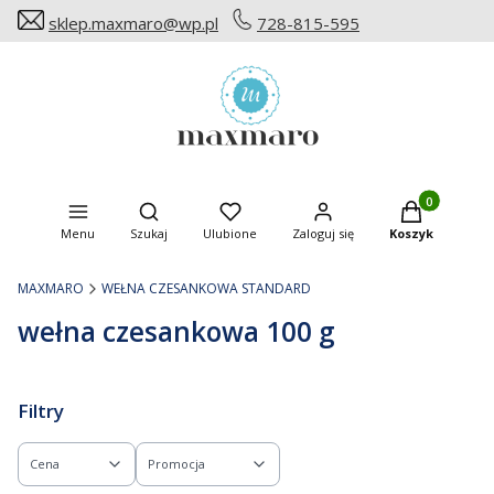
sklep.maxmaro@wp.pl
728-815-595
Produkty w ko
Otwórz wyszukiwarkę
Menu
Szukaj
Ulubione
Zaloguj się
Koszyk
MAXMARO
WEŁNA CZESANKOWA STANDARD
wełna czesankowa 100 g
Filtry
Cena
Promocja