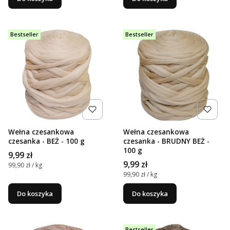
Bestseller
Bestseller
Wełna czesankowa
Wełna czesankowa
czesanka - BEŻ - 100 g
czesanka - BRUDNY BEŻ -
100 g
Cena
9,99 zł
Cena
9,99 zł
Cena jednostkowa
99,90 zł / kg
Cena jednostkowa
99,90 zł / kg
Do koszyka
Do koszyka
Bestseller