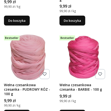
Cena
9,99 zł
Cena
9,99 zł
Cena jednostkowa
99,90 zł / kg
Cena jednostkowa
99,90 zł / kg
Do koszyka
Do koszyka
Bestseller
Bestseller
Wełna czesankowa
Wełna czesankowa
czesanka - PUDROWY RÓZ -
czesanka - BARBIE - 100 g
100 g
Cena
9,99 zł
Cena
9,99 zł
Cena jednostkowa
99,90 zł / kg
Cena jednostkowa
99,90 zł / kg