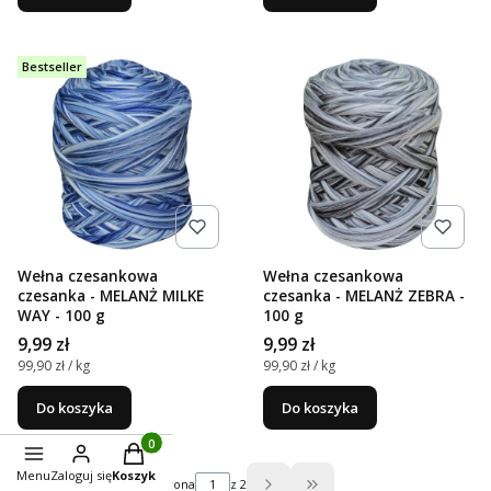
Bestseller
Wełna czesankowa
Wełna czesankowa
czesanka - MELANŻ MILKE
czesanka - MELANŻ ZEBRA -
WAY - 100 g
100 g
Cena
Cena
9,99 zł
9,99 zł
Cena jednostkowa
Cena jednostkowa
99,90 zł / kg
99,90 zł / kg
Do koszyka
Do koszyka
Produkty w koszyku: 0. Zobacz szczegóły
Menu
Zaloguj się
Koszyk
Strona
z 2