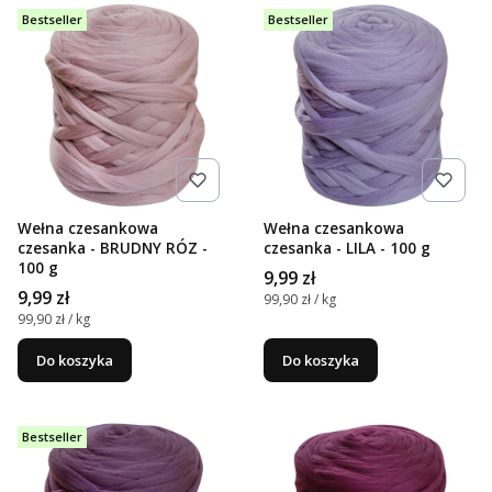
Bestseller
Bestseller
Wełna czesankowa
Wełna czesankowa
czesanka - BRUDNY RÓZ -
czesanka - LILA - 100 g
100 g
Cena
9,99 zł
Cena
9,99 zł
Cena jednostkowa
99,90 zł / kg
Cena jednostkowa
99,90 zł / kg
Do koszyka
Do koszyka
Bestseller