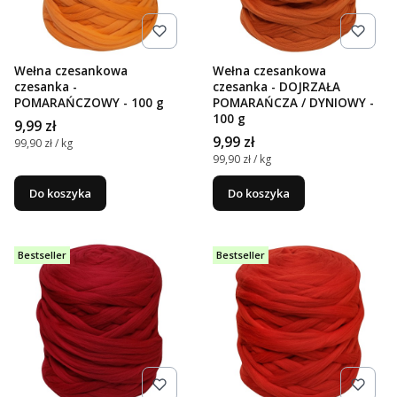
Wełna czesankowa
Wełna czesankowa
czesanka -
czesanka - DOJRZAŁA
POMARAŃCZOWY - 100 g
POMARAŃCZA / DYNIOWY -
100 g
Cena
9,99 zł
Cena
9,99 zł
Cena jednostkowa
99,90 zł / kg
Cena jednostkowa
99,90 zł / kg
Do koszyka
Do koszyka
Bestseller
Bestseller