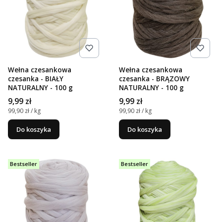
Wełna czesankowa
Wełna czesankowa
czesanka - BIAŁY
czesanka - BRĄZOWY
NATURALNY - 100 g
NATURALNY - 100 g
Cena
Cena
9,99 zł
9,99 zł
Cena jednostkowa
Cena jednostkowa
99,90 zł / kg
99,90 zł / kg
Do koszyka
Do koszyka
Bestseller
Bestseller