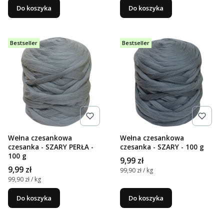
Do koszyka
Do koszyka
Bestseller
Bestseller
Wełna czesankowa
Wełna czesankowa
czesanka - SZARY PERŁA -
czesanka - SZARY - 100 g
100 g
Cena
9,99 zł
Cena
9,99 zł
Cena jednostkowa
99,90 zł / kg
Cena jednostkowa
99,90 zł / kg
Do koszyka
Do koszyka