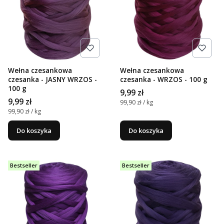
Wełna czesankowa
Wełna czesankowa
czesanka - JASNY WRZOS -
czesanka - WRZOS - 100 g
100 g
Cena
9,99 zł
Cena
9,99 zł
Cena jednostkowa
99,90 zł / kg
Cena jednostkowa
99,90 zł / kg
Do koszyka
Do koszyka
Bestseller
Bestseller