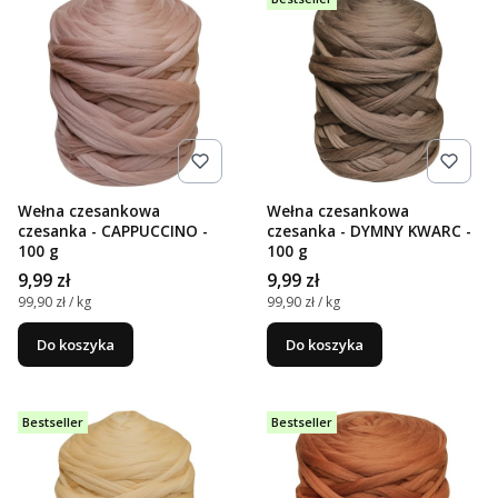
Wełna czesankowa
Wełna czesankowa
czesanka - CAPPUCCINO -
czesanka - DYMNY KWARC -
100 g
100 g
Cena
Cena
9,99 zł
9,99 zł
Cena jednostkowa
Cena jednostkowa
99,90 zł / kg
99,90 zł / kg
Do koszyka
Do koszyka
Bestseller
Bestseller