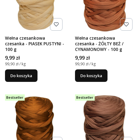
Wełna czesankowa
Wełna czesankowa
czesanka - PIASEK PUSTYNI -
czesanka - ŻÓŁTY BEŻ /
100 g
CYNAMONOWY - 100 g
Cena
Cena
9,99 zł
9,99 zł
Cena jednostkowa
Cena jednostkowa
99,90 zł / kg
99,90 zł / kg
Do koszyka
Do koszyka
Bestseller
Bestseller