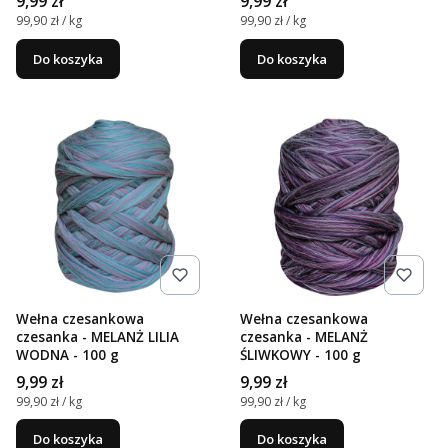
Cena
Cena
9,99 zł
9,99 zł
Cena jednostkowa
Cena jednostkowa
99,90 zł / kg
99,90 zł / kg
Do koszyka
Do koszyka
Wełna czesankowa
Wełna czesankowa
czesanka - MELANŻ LILIA
czesanka - MELANŻ
WODNA - 100 g
ŚLIWKOWY - 100 g
Cena
Cena
9,99 zł
9,99 zł
Cena jednostkowa
Cena jednostkowa
99,90 zł / kg
99,90 zł / kg
Do koszyka
Do koszyka