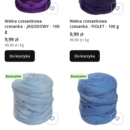
Wełna czesankowa
Wełna czesankowa
czesanka - JAGODOWY - 100
czesanka - FIOLET - 100 g
g
Cena
9,99 zł
Cena
9,99 zł
Cena jednostkowa
99,90 zł / kg
Cena jednostkowa
99,90 zł / kg
Do koszyka
Do koszyka
Bestseller
Bestseller