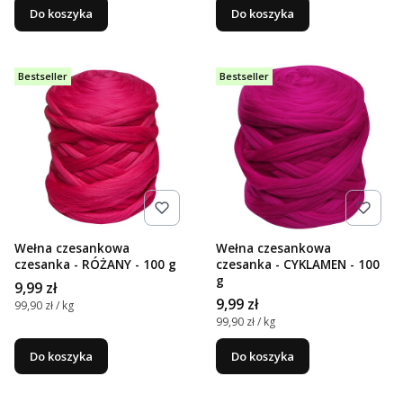
Do koszyka
Do koszyka
Bestseller
Bestseller
Wełna czesankowa
Wełna czesankowa
czesanka - RÓŻANY - 100 g
czesanka - CYKLAMEN - 100
g
Cena
9,99 zł
Cena
9,99 zł
Cena jednostkowa
99,90 zł / kg
Cena jednostkowa
99,90 zł / kg
Do koszyka
Do koszyka