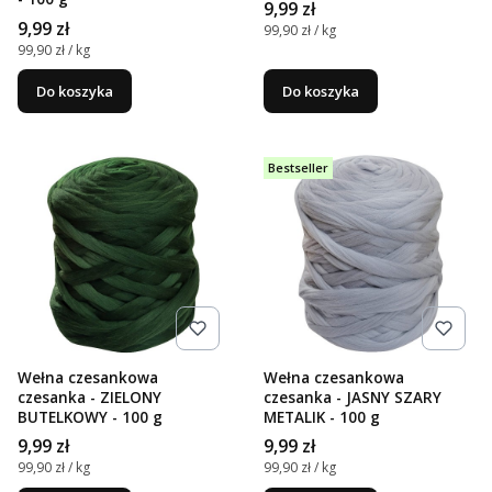
Cena
9,99 zł
Cena
9,99 zł
Cena jednostkowa
99,90 zł / kg
Cena jednostkowa
99,90 zł / kg
Do koszyka
Do koszyka
Bestseller
Wełna czesankowa
Wełna czesankowa
czesanka - ZIELONY
czesanka - JASNY SZARY
BUTELKOWY - 100 g
METALIK - 100 g
Cena
Cena
9,99 zł
9,99 zł
Cena jednostkowa
Cena jednostkowa
99,90 zł / kg
99,90 zł / kg