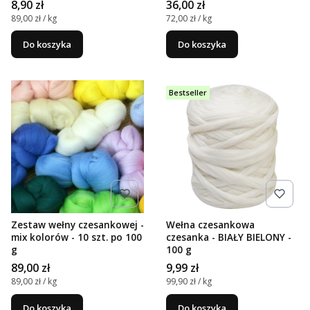
Cena
Cena
8,90 zł
36,00 zł
Cena jednostkowa
Cena jednostkowa
89,00 zł / kg
72,00 zł / kg
Do koszyka
Do koszyka
Bestseller
Zestaw wełny czesankowej -
Wełna czesankowa
mix kolorów - 10 szt. po 100
czesanka - BIAŁY BIELONY -
g
100 g
Cena
Cena
89,00 zł
9,99 zł
Cena jednostkowa
Cena jednostkowa
89,00 zł / kg
99,90 zł / kg
Do koszyka
Do koszyka