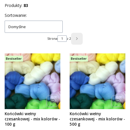
Koniec filtrów
Produkty:
83
Lista produktów
Sortowanie:
Domyślne
Strona
z 2
Następne produkty
Bestseller
Bestseller
Końcówki wełny
Końcówki wełny
czesankowej - mix kolorów -
czesankowej - mix kolorów -
100 g
500 g