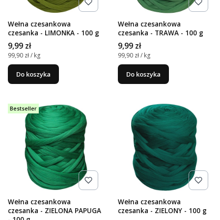
Wełna czesankowa
Wełna czesankowa
czesanka - LIMONKA - 100 g
czesanka - TRAWA - 100 g
Cena
Cena
9,99 zł
9,99 zł
Cena jednostkowa
Cena jednostkowa
99,90 zł / kg
99,90 zł / kg
Do koszyka
Do koszyka
Bestseller
Wełna czesankowa
Wełna czesankowa
czesanka - ZIELONA PAPUGA
czesanka - ZIELONY - 100 g
- 100 g