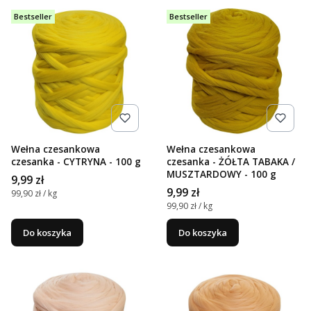
Bestseller
Bestseller
Wełna czesankowa
Wełna czesankowa
czesanka - CYTRYNA - 100 g
czesanka - ŻÓŁTA TABAKA /
MUSZTARDOWY - 100 g
Cena
9,99 zł
Cena
9,99 zł
Cena jednostkowa
99,90 zł / kg
Cena jednostkowa
99,90 zł / kg
Do koszyka
Do koszyka