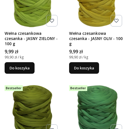
Wełna czesankowa
Wełna czesankowa
czesanka - JASNY ZIELONY -
czesanka - JASNY OLIV - 100
100 g
g
Cena
Cena
9,99 zł
9,99 zł
Cena jednostkowa
Cena jednostkowa
99,90 zł / kg
99,90 zł / kg
Do koszyka
Do koszyka
Bestseller
Bestseller