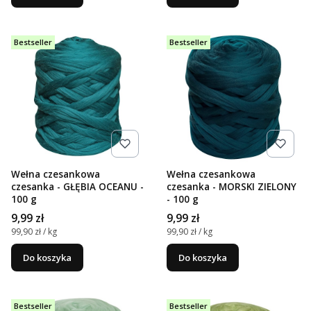
Bestseller
Bestseller
Wełna czesankowa
Wełna czesankowa
czesanka - GŁĘBIA OCEANU -
czesanka - MORSKI ZIELONY
100 g
- 100 g
Cena
Cena
9,99 zł
9,99 zł
Cena jednostkowa
Cena jednostkowa
99,90 zł / kg
99,90 zł / kg
Do koszyka
Do koszyka
Bestseller
Bestseller