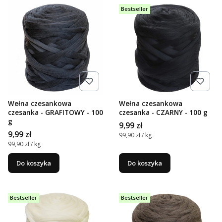
Bestseller
Wełna czesankowa
Wełna czesankowa
czesanka - GRAFITOWY - 100
czesanka - CZARNY - 100 g
g
Cena
9,99 zł
Cena
9,99 zł
Cena jednostkowa
99,90 zł / kg
Cena jednostkowa
99,90 zł / kg
Do koszyka
Do koszyka
Bestseller
Bestseller