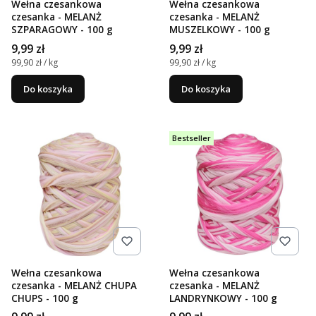
Wełna czesankowa
Wełna czesankowa
czesanka - MELANŻ
czesanka - MELANŻ
SZPARAGOWY - 100 g
MUSZELKOWY - 100 g
Cena
Cena
9,99 zł
9,99 zł
Cena jednostkowa
Cena jednostkowa
99,90 zł / kg
99,90 zł / kg
Do koszyka
Do koszyka
Bestseller
Wełna czesankowa
Wełna czesankowa
czesanka - MELANŻ CHUPA
czesanka - MELANŻ
CHUPS - 100 g
LANDRYNKOWY - 100 g