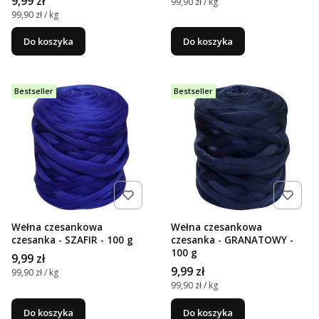
9,99 zł
Cena jednostkowa
99,90 zł / kg
Cena jednostkowa
99,90 zł / kg
Do koszyka
Do koszyka
Bestseller
Bestseller
Wełna czesankowa
Wełna czesankowa
czesanka - SZAFIR - 100 g
czesanka - GRANATOWY -
100 g
Cena
9,99 zł
Cena
9,99 zł
Cena jednostkowa
99,90 zł / kg
Cena jednostkowa
99,90 zł / kg
Do koszyka
Do koszyka