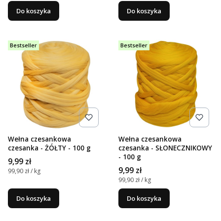
Do koszyka
Do koszyka
Bestseller
Bestseller
Wełna czesankowa
Wełna czesankowa
czesanka - ŻÓŁTY - 100 g
czesanka - SŁONECZNIKOWY
- 100 g
Cena
9,99 zł
Cena
9,99 zł
Cena jednostkowa
99,90 zł / kg
Cena jednostkowa
99,90 zł / kg
Do koszyka
Do koszyka