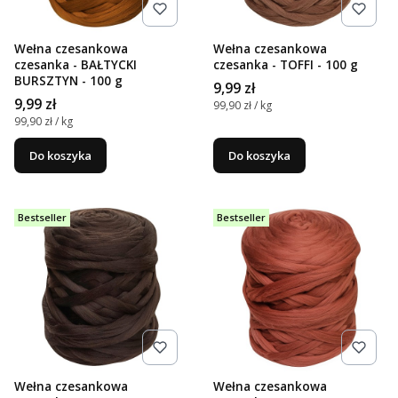
Wełna czesankowa
Wełna czesankowa
czesanka - BAŁTYCKI
czesanka - TOFFI - 100 g
BURSZTYN - 100 g
Cena
9,99 zł
Cena
9,99 zł
Cena jednostkowa
99,90 zł / kg
Cena jednostkowa
99,90 zł / kg
Do koszyka
Do koszyka
Bestseller
Bestseller
Wełna czesankowa
Wełna czesankowa