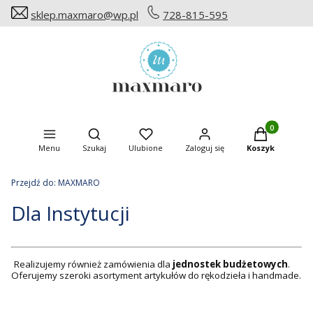
sklep.maxmaro@wp.pl
728-815-595
Produkty w ko
Otwórz wyszukiwarkę
Menu
Szukaj
Ulubione
Zaloguj się
Koszyk
Przejdź do:
MAXMARO
Dla Instytucji
Realizujemy również zamówienia dla
jednostek budżetowych
.
Oferujemy szeroki asortyment artykułów do rękodzieła i handmade.