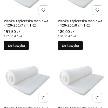
Pianka tapicerska meblowa
Pianka tapicerska meblowa
- 120x200x7 cm T-25
- 120x200x8 cm T-25
Cena
Cena
157,50 zł
180,00 zł
Cena jednostkowa
Cena jednostkowa
157,50 zł / szt.
180,00 zł / szt.
Do koszyka
Do koszyka