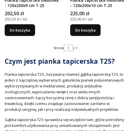
Pianka tapicerska meblowa
Pianka tapicerska meblowa
- 120x200x9 cm T-25
- 120x200x10 cm T-25
Cena
Cena
202,50 zł
225,00 zł
Cena jednostkowa
Cena jednostkowa
202,50 zł / szt.
225,00 zł / szt.
Do koszyka
Do koszyka
Strona
z 1
Czym jest pianka tapicerska T25?
Pianka tapicerska T25, nazywana również gąbką tapicerską T25, to
jeden z najczęściej wybieranych gatunków pianek poliuretanowych
wykorzystywanych w meblarstwie, produkcji artykułów
zoologicznych, wyposażeniu wnętrz oraz wielu innych
zastosowaniach. Łączy korzystną cenę z dobrą sprężystością i
trwałością, dzięki czemu znajduje zastosowanie zarówno w
produkcji seryjnej, jak i przy realizacji indywidualnych projektów.
Gąbka tapicerska T25 sprawdza się wszędzie tam, gdzie potrzebny
jest komfort użytkowania przy umiarkowanych obciążeniach. Jest