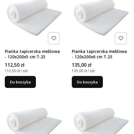
Pianka tapicerska meblowa
Pianka tapicerska meblowa
- 120x200x5 cm T-25
- 120x200x6 cm T-25
Cena
Cena
112,50 zł
135,00 zł
Cena jednostkowa
Cena jednostkowa
112,50 zł / szt.
135,00 zł / szt.
Do koszyka
Do koszyka