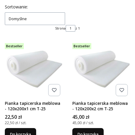
Lista produktów
Sortowanie:
Domyślne
Strona
z 1
Bestseller
Bestseller
Pianka tapicerska meblowa
Pianka tapicerska meblowa
- 120x200x1 cm T-25
- 120x200x2 cm T-25
Cena
Cena
22,50 zł
45,00 zł
Cena jednostkowa
Cena jednostkowa
22,50 zł / szt.
45,00 zł / szt.
Do koszyka
Do koszyka