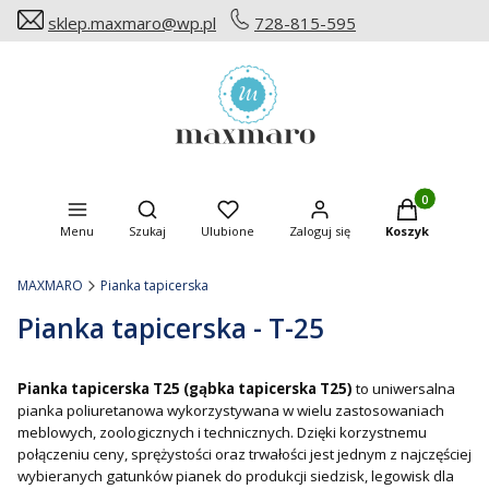
sklep.maxmaro@wp.pl
728-815-595
Produkty w ko
Otwórz wyszukiwarkę
Menu
Szukaj
Ulubione
Zaloguj się
Koszyk
MAXMARO
Pianka tapicerska
Pianka tapicerska - T-25
Pianka tapicerska T25 (gąbka tapicerska T25)
to uniwersalna
pianka poliuretanowa wykorzystywana w wielu zastosowaniach
meblowych, zoologicznych i technicznych. Dzięki korzystnemu
połączeniu ceny, sprężystości oraz trwałości jest jednym z najczęściej
wybieranych gatunków pianek do produkcji siedzisk, legowisk dla