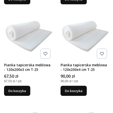
Pianka tapicerska meblowa
Pianka tapicerska meblowa
- 120x200x3 cm T-25
- 120x200x4 cm T-25
Cena
Cena
67,50 zł
90,00 zł
Cena jednostkowa
Cena jednostkowa
67,50 zł / szt.
90,00 zł / szt.
Do koszyka
Do koszyka