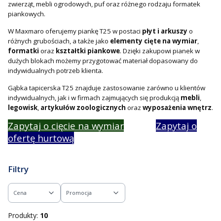
zwierząt, mebli ogrodowych, puf oraz różnego rodzaju formatek
piankowych.
W Maxmaro oferujemy piankę T25 w postaci
płyt i arkuszy
o
różnych grubościach, a także jako
elementy cięte na wymiar
,
formatki
oraz
kształtki piankowe
. Dzięki zakupowi pianek w
dużych blokach możemy przygotować materiał dopasowany do
indywidualnych potrzeb klienta.
Gąbka tapicerska T25 znajduje zastosowanie zarówno u klientów
indywidualnych, jak i w firmach zajmujących się produkcją
mebli
,
legowisk
,
artykułów zoologicznych
oraz
wyposażenia wnętrz
.
Zapytaj o cięcie na wymiar
Zapytaj o
ofertę hurtową
Filtry
Cena
Promocja
Koniec filtrów
Produkty:
10