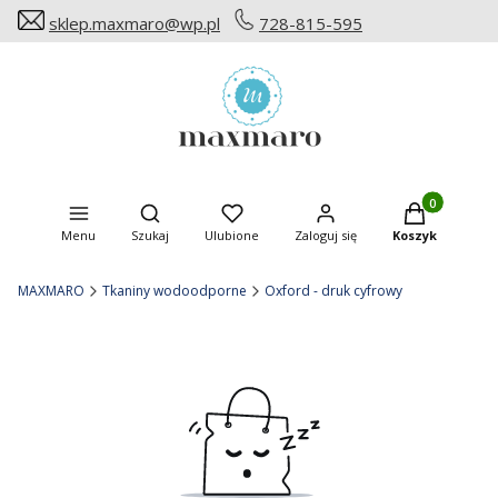
sklep.maxmaro@wp.pl
728-815-595
Produkty w ko
Otwórz wyszukiwarkę
Menu
Szukaj
Ulubione
Zaloguj się
Koszyk
MAXMARO
Tkaniny wodoodporne
Oxford - druk cyfrowy