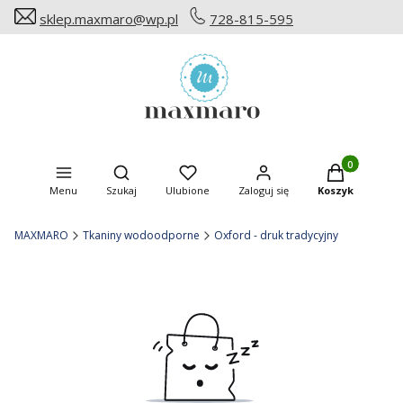
sklep.maxmaro@wp.pl
728-815-595
Produkty w ko
Otwórz wyszukiwarkę
Menu
Szukaj
Ulubione
Zaloguj się
Koszyk
MAXMARO
Tkaniny wodoodporne
Oxford - druk tradycyjny