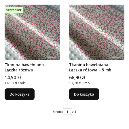
Bestseller
Tkanina bawełniana –
Tkanina bawełniana –
Łączka różowa
Łączka różowa – 5 mb
Cena
Cena
14,50 zł
68,90 zł
Cena jednostkowa
Cena jednostkowa
14,50 zł / mb
13,78 zł / mb
Do koszyka
Do koszyka
Strona
z 1