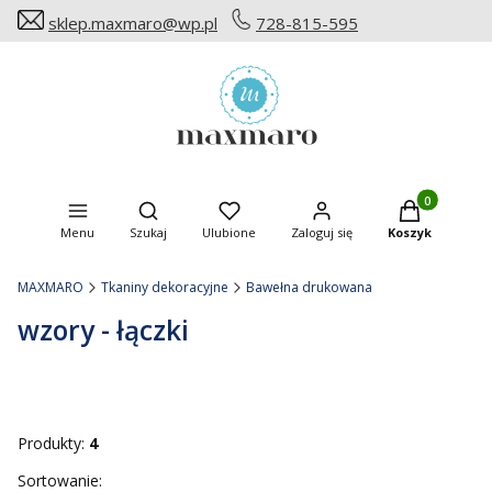
sklep.maxmaro@wp.pl
728-815-595
Produkty w ko
Otwórz wyszukiwarkę
Menu
Szukaj
Ulubione
Zaloguj się
Koszyk
MAXMARO
Tkaniny dekoracyjne
Bawełna drukowana
wzory - łączki
Produkty:
4
Lista produktów
Sortowanie: