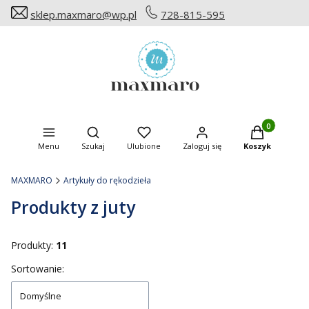
sklep.maxmaro@wp.pl
728-815-595
Produkty w ko
Otwórz wyszukiwarkę
Menu
Szukaj
Ulubione
Zaloguj się
Koszyk
MAXMARO
Artykuły do rękodzieła
Produkty z juty
Produkty:
11
Lista produktów
Sortowanie:
Domyślne