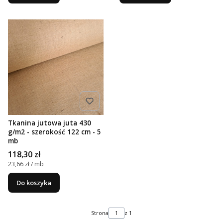
Tkanina jutowa juta 430
g/m2 - szerokość 122 cm - 5
mb
Cena
118,30 zł
Cena jednostkowa
23,66 zł / mb
Do koszyka
Strona
z 1