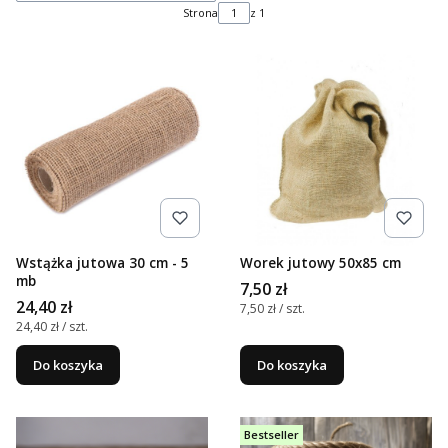
Strona
z 1
Wstążka jutowa 30 cm - 5
Worek jutowy 50x85 cm
mb
Cena
7,50 zł
Cena
24,40 zł
Cena jednostkowa
7,50 zł / szt.
Cena jednostkowa
24,40 zł / szt.
Do koszyka
Do koszyka
Bestseller