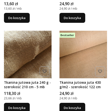
Cena
Cena
13,60 zł
24,90 zł
Cena jednostkowa
Cena jednostkowa
13,60 zł / mb
24,90 zł / mb
Do koszyka
Do koszyka
Bestseller
Tkanina jutowa juta 240 g -
Tkanina jutowa juta 430
szerokość 210 cm - 5 mb
g/m2 - szerokość 122 cm
Cena
Cena
118,30 zł
24,90 zł
Cena jednostkowa
Cena jednostkowa
23,66 zł / mb
24,90 zł / mb
Do koszyka
Do koszyka