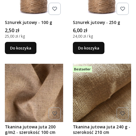
Sznurek jutowy - 100 g
Sznurek jutowy - 250 g
Cena
Cena
2,50 zł
6,00 zł
Cena jednostkowa
Cena jednostkowa
25,00 zł / kg
24,00 zł / kg
Do koszyka
Do koszyka
Bestseller
Tkanina jutowa juta 200
Tkanina jutowa juta 240 g -
g/m2 - szerokość 100 cm
szerokość 210 cm