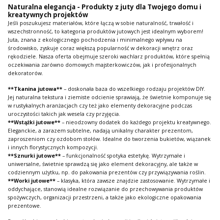
Naturalna elegancja - Produkty z juty dla Twojego domu i
kreatywnych projektów
Jeśli poszukujesz materiałów, które łączą w sobie naturalność, trwałość i
wszechstronność, to kategoria produktów jutowych jest idealnym wyborem!
Juta, znana z ekologicznego pochodzenia i minimalnego wpływu na
środowisko, zyskuje coraz większą popularność w dekoracji wnętrz oraz
rękodziele. Nasza oferta obejmuje szeroki wachlarz produktów, które spełnią
oczekiwania zarówno domowych majsterkowiczów, jak i profesjonalnych
dekoratorów.
**Tkanina jutowa**
– doskonała baza do wszelkiego rodzaju projektów DIY.
Jej naturalna tekstura i ziemiste odcienie sprawiają, że świetnie komponuje się
w rustykalnych aranżacjach czy też jako elementy dekoracyjne podczas
uroczystości takich jak wesela czy przyjęcia.
**Wstążki jutowe**
– nieodzowny dodatek do każdego projektu kreatywnego.
Eleganckie, a zarazem subtelne, nadają unikalny charakter prezentom,
zaproszeniom czy ozdobom stołów. Idealne do tworzenia bukietów, wiązanek
i innych florystycznych kompozycji.
**Sznurki jutowe**
– funkcjonalność spotyka estetykę. Wytrzymałe i
uniwersalne, świetnie sprawdzą się jako element dekoracyjny, ale także w
codziennym użytku, np. do pakowania prezentów czy przywiązywania roślin.
**Worki jutowe**
– klasyka, która zawsze znajdzie zastosowanie. Wytrzymałe i
oddychające, stanowią idealne rozwiązanie do przechowywania produktów
spożywczych, organizacji przestrzeni, a także jako ekologiczne opakowania
prezentowe.