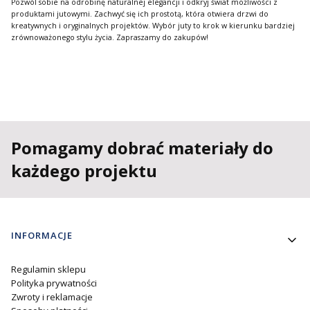
Pozwól sobie na odrobinę naturalnej elegancji i odkryj świat możliwości z
produktami jutowymi. Zachwyć się ich prostotą, która otwiera drzwi do
kreatywnych i oryginalnych projektów. Wybór juty to krok w kierunku bardziej
zrównoważonego stylu życia. Zapraszamy do zakupów!
Pomagamy dobrać materiały do
każdego projektu
Linki w stopce
INFORMACJE
Regulamin sklepu
Polityka prywatności
Zwroty i reklamacje