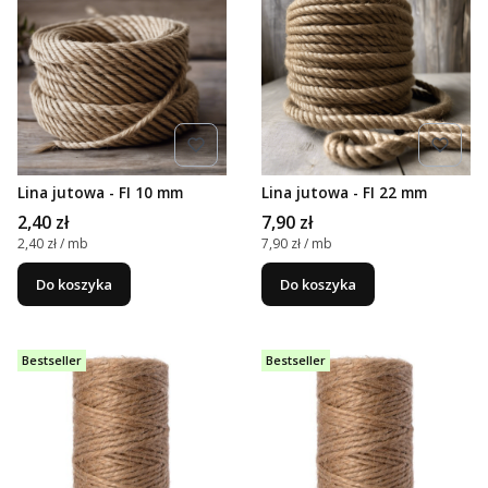
Lina jutowa - FI 10 mm
Lina jutowa - FI 22 mm
Cena
Cena
2,40 zł
7,90 zł
Cena jednostkowa
Cena jednostkowa
2,40 zł / mb
7,90 zł / mb
Do koszyka
Do koszyka
Bestseller
Bestseller