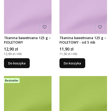
Tkanina bawełniana 125 g –
Tkanina bawełniana 125 g –
FIOLETOWY
FIOLETOWY - od 5 mb
Cena
Cena
12,90 zł
11,90 zł
Cena jednostkowa
Cena jednostkowa
12,90 zł / mb
11,90 zł / mb
Do koszyka
Do koszyka
Bestseller