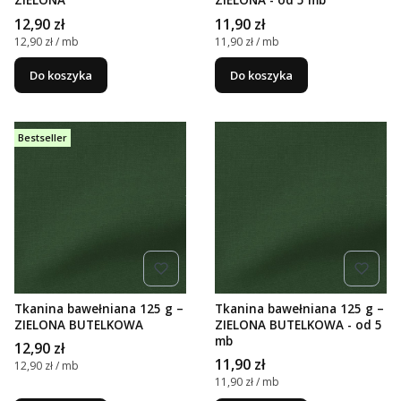
ZIELONA
ZIELONA - od 5 mb
Cena
Cena
12,90 zł
11,90 zł
Cena jednostkowa
Cena jednostkowa
12,90 zł / mb
11,90 zł / mb
Do koszyka
Do koszyka
Bestseller
Tkanina bawełniana 125 g –
Tkanina bawełniana 125 g –
ZIELONA BUTELKOWA
ZIELONA BUTELKOWA - od 5
mb
Cena
12,90 zł
Cena
11,90 zł
Cena jednostkowa
12,90 zł / mb
Cena jednostkowa
11,90 zł / mb