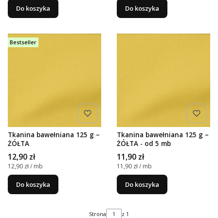
Do koszyka
Do koszyka
Bestseller
Tkanina bawełniana 125 g –
Tkanina bawełniana 125 g –
ŻÓŁTA
ŻÓŁTA - od 5 mb
Cena
Cena
12,90 zł
11,90 zł
Cena jednostkowa
Cena jednostkowa
12,90 zł / mb
11,90 zł / mb
Do koszyka
Do koszyka
Strona
z 1