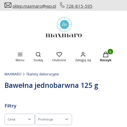
sklep.maxmaro@wp.pl
728-815-595
Produkty w ko
Otwórz wyszukiwarkę
Menu
Szukaj
Ulubione
Zaloguj się
Koszyk
MAXMARO
Tkaniny dekoracyjne
Bawełna jednobarwna 125 g
Filtry
Cena
Promocja