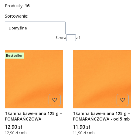
Koniec filtrów
Produkty:
16
Lista produktów
Sortowanie:
Domyślne
Strona
z 1
Bestseller
Tkanina bawełniana 125 g –
Tkanina bawełniana 125 g –
POMARAŃCZOWA
POMARAŃCZOWA - od 5 mb
Cena
Cena
12,90 zł
11,90 zł
Cena jednostkowa
Cena jednostkowa
12,90 zł / mb
11,90 zł / mb