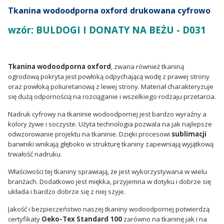
Tkanina wodoodporna oxford
drukowana cyfrowo
wzór: BULDOGI I DONATY NA BEŻU - D031
Tkanina wodoodporna oxford
, zwana również tkaniną
ogrodową pokryta jest powłoką odpychającą wodę z prawej strony
oraz powłoką poliuretanową z lewej strony. Materiał charakteryzuje
się dużą odpornością na rozciąganie i wszelkiego rodzaju przetarcia.
Nadruk cyfrowy na tkaninie wodoodpornej jest bardzo wyraźny a
kolory żywe i soczyste. Użyta technologia pozwala na jak najlepsze
odwzorowanie projektu na tkaninie. Dzięki procesowi
sublimacji
barwniki wnikają głęboko w strukturę tkaniny zapewniają wyjątkową
trwałość nadruku.
Właściwości tej tkaniny sprawiają, że jest wykorzystywana w wielu
branżach. Dodatkowo jest miękka, przyjemna w dotyku i dobrze się
układa i bardzo dobrze się z niej szyje.
Jakość i bezpieczeństwo naszej tkaniny wodoodpornej potwierdzą
certyfikaty
Oeko-Tex Standard 100
zarówno na tkaninę jak i na