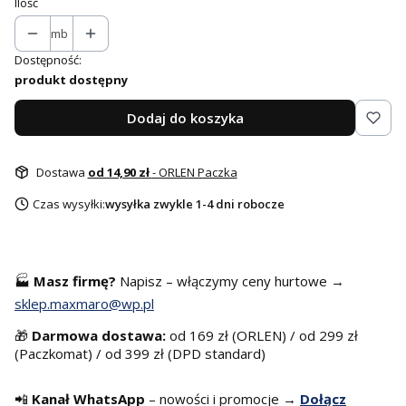
Ilość
mb
Dostępność:
produkt dostępny
Dodaj do koszyka
Dostawa
od 14,90 zł
- ORLEN Paczka
Czas wysyłki:
wysyłka zwykle 1-4 dni robocze
🏭
Masz f
irmę?
Napisz – włączymy ceny hurtowe →
sklep.maxmaro@wp.pl
🎁
Darmowa dostawa:
od 169 zł (ORLEN) / od 299 zł
(Paczkomat) / od 399 zł (DPD standard)
📲
Kanał WhatsApp
– nowości i promocje →
Dołącz