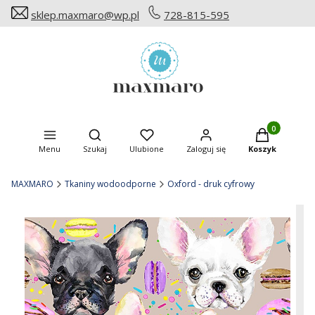
sklep.maxmaro@wp.pl
728-815-595
Produkty w ko
Otwórz wyszukiwarkę
Menu
Szukaj
Ulubione
Zaloguj się
Koszyk
MAXMARO
Tkaniny wodoodporne
Oxford - druk cyfrowy