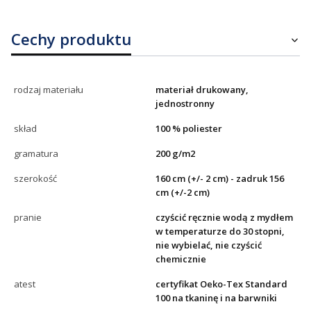
Cechy produktu
rodzaj materiału
materiał drukowany,
jednostronny
skład
100 % poliester
gramatura
200 g/m2
szerokość
160 cm (+/- 2 cm) - zadruk 156
cm (+/-2 cm)
pranie
czyścić ręcznie wodą z mydłem
w temperaturze do 30 stopni,
nie wybielać, nie czyścić
chemicznie
atest
certyfikat Oeko-Tex Standard
100 na tkaninę i na barwniki