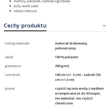
markizy, parasole, namioty ogrodowe
pufy, worki sake
odzież robocza
Cechy produktu
rodzaj materiału
materiał drukowany,
jednostronny
skład
100 % poliester
gramatura
200 g/m2
szerokość
160 cm (+/- 2 cm) - zadruk 156
cm (+/-2 cm)
pranie
czyścić ręcznie wodą z mydłem
w temperaturze do 30 stopni,
nie wybielać, nie czyścić
chemicznie