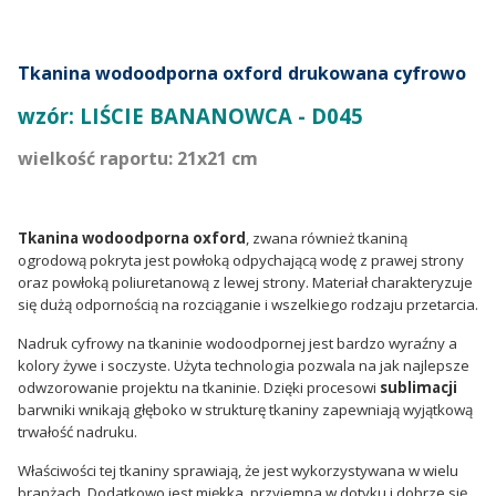
Tkanina wodoodporna oxford
drukowana cyfrowo
wzór: LIŚCIE BANANOWCA - D045
wielkość raportu: 21x21 cm
Tkanina wodoodporna oxford
, zwana również tkaniną
ogrodową pokryta jest powłoką odpychającą wodę z prawej strony
oraz powłoką poliuretanową z lewej strony. Materiał charakteryzuje
się dużą odpornością na rozciąganie i wszelkiego rodzaju przetarcia.
Nadruk cyfrowy na tkaninie wodoodpornej jest bardzo wyraźny a
kolory żywe i soczyste. Użyta technologia pozwala na jak najlepsze
odwzorowanie projektu na tkaninie. Dzięki procesowi
sublimacji
barwniki wnikają głęboko w strukturę tkaniny zapewniają wyjątkową
trwałość nadruku.
Właściwości tej tkaniny sprawiają, że jest wykorzystywana w wielu
branżach. Dodatkowo jest miękka, przyjemna w dotyku i dobrze się