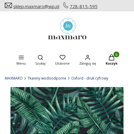
sklep.maxmaro@wp.pl
728-815-595
Produkty w ko
Otwórz wyszukiwarkę
Menu
Szukaj
Ulubione
Zaloguj się
Koszyk
MAXMARO
Tkaniny wodoodporne
Oxford - druk cyfrowy