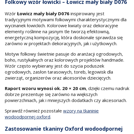
Folkowy wzór łowicki – Łowicz mały biały D076
Wzór
Łowicz mały biały D076
inspirowany jest
tradycyjnymi motywami folkowymi charakterystycznymi dla
wycinanek łowickich. Kolorowe kwiaty oraz dekoracyjne
elementy roślinne na jasnym tle tworzą efektowną,
energetyczną kompozycję, która doskonale sprawdza się
zarówno w projektach dekoracyjnych, jak i użytkowych.
Motyw folkowy świetnie pasuje do aranżacji ogrodowych,
boho, rustykalnych oraz kolorowych projektów handmade.
Wzór często wybierany jest do szycia poduszek
ogrodowych, zasłon tarasowych, toreb, legowisk dla
zwierząt, organizerów oraz akcesoriów dziecięcych.
Raport wzoru wynosi ok. 20 × 20 cm
, dzięki czemu nadruk
dobrze prezentuje się zarówno na większych
powierzchniach, jak i mniejszych dodatkach czy akcesoriach.
Sprawdź również pozostałe
wzory na tkaninie
wodoodpornej oxford
.
Zastosowanie tkaniny Oxford wodoodpornej