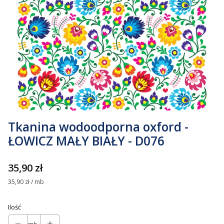
Tkanina wodoodporna oxford -
ŁOWICZ MAŁY BIAŁY - D076
Cena
35,90 zł
35,90 zł / mb
Ilość