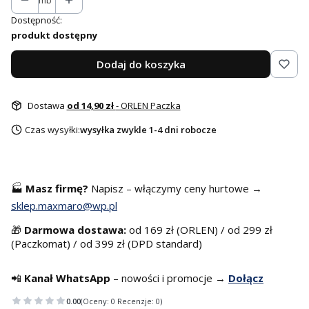
mb
Dostępność:
produkt dostępny
Dodaj do koszyka
Dostawa
od 14,90 zł
- ORLEN Paczka
Czas wysyłki:
wysyłka zwykle 1-4 dni robocze
🏭
Masz f
irmę?
Napisz – włączymy ceny hurtowe →
sklep.maxmaro@wp.pl
🎁
Darmowa dostawa:
od 169 zł (ORLEN) / od 299 zł
(Paczkomat) / od 399 zł (DPD standard)
📲
Kanał WhatsApp
– nowości i promocje →
Dołącz
0.00
(Oceny: 0 Recenzje: 0)