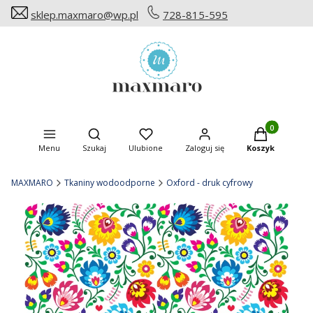
sklep.maxmaro@wp.pl
728-815-595
Produkty w ko
Otwórz wyszukiwarkę
Menu
Szukaj
Ulubione
Zaloguj się
Koszyk
MAXMARO
Tkaniny wodoodporne
Oxford - druk cyfrowy