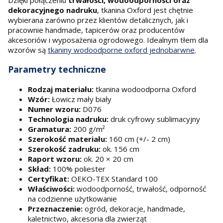
dekoracyjnego nadruku
, tkanina Oxford jest chętnie
wybierana zarówno przez klientów detalicznych, jak i
pracownie handmade, tapicerów oraz producentów
akcesoriów i wyposażenia ogrodowego. Idealnym tłem dla
wzorów są
tkaniny wodoodporne oxford jednobarwne
.
Parametry techniczne
Rodzaj materiału:
tkanina wodoodporna Oxford
Wzór:
Łowicz mały biały
Numer wzoru:
D076
Technologia nadruku:
druk cyfrowy sublimacyjny
Gramatura:
200 g/m²
Szerokość materiału:
160 cm (+/- 2 cm)
Szerokość zadruku:
ok. 156 cm
Raport wzoru:
ok. 20 × 20 cm
Skład:
100% poliester
Certyfikat:
OEKO-TEX Standard 100
Właściwości:
wodoodporność, trwałość, odporność
na codzienne użytkowanie
Przeznaczenie:
ogród, dekoracje, handmade,
kaletnictwo, akcesoria dla zwierząt