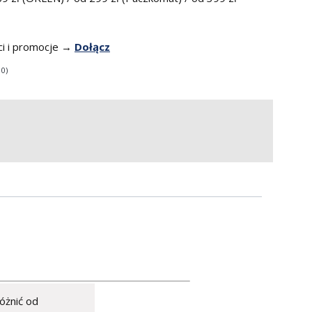
i i promocje →
Dołącz
 0)
óżnić od