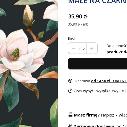
MAŁE NA CZAR
Cena
35,90 zł
35,90 zł / mb
Ilość
Dostępność
mb
produkt d
Dostawa
od 14,90 zł
- ORLEN 
Czas wysyłki:
wysyłka zwykle 1
🏭
Masz f
irmę?
Napisz – włą
🎁
Darmowa dostawa:
od 16