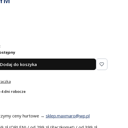
NYM
:
ostępny
Dodaj do koszyka
Paczka
-4 dni robocze
czymy ceny hurtowe →
sklep.maxmaro@wp.pl
9 zł (ORLEN) / od 299 zł (Paczkomat) / od 399 zł