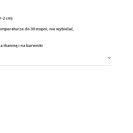
/-2 cm)
mperaturze do 30 stopni, nie wybielać,
a tkaninę i na barwniki