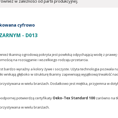
ównież w zależności od partii produkcyjnej.
kowana cyfrowo
ZARNYM - D013
wnież tkaniną ogrodową pokryta jest powłoką odpychającą wodę z prawej 
ornością na rozciąganie i wszelkiego rodzaju przetarcia.
st bardzo wyraźny a kolory żywe i soczyste. Użyta technologia pozwala n
ki wnikają głęboko w strukturę tkaniny zapewniają wyjątkową trwałość na
ykorzystywana w wielu branżach. Dodatkowo jest miękka, przyjemna w dotyk
oodpornej potwierdzą certyfikaty
Oeko-Tex Standard 100
zarówno na tka
ykorzystywana w wielu branżach.