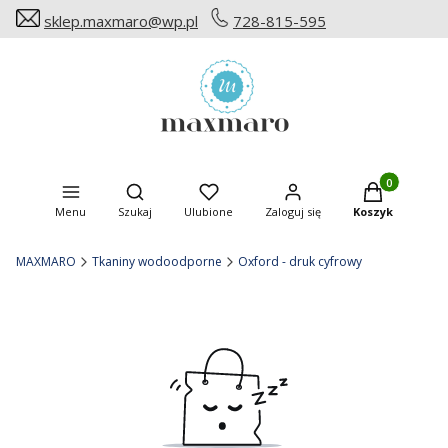
sklep.maxmaro@wp.pl
728-815-595
Produkty w ko
Otwórz wyszukiwarkę
Menu
Szukaj
Ulubione
Zaloguj się
Koszyk
MAXMARO
Tkaniny wodoodporne
Oxford - druk cyfrowy