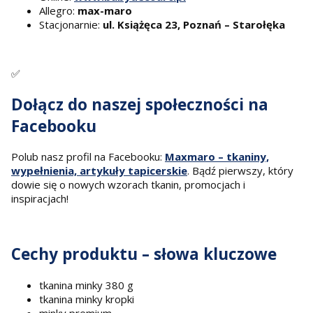
Allegro:
max-maro
Stacjonarnie:
ul. Książęca 23, Poznań – Starołęka
✅
Dołącz do naszej społeczności na
Facebooku
Polub nasz profil na Facebooku:
Maxmaro – tkaniny,
wypełnienia, artykuły tapicerskie
. Bądź pierwszy, który
dowie się o nowych wzorach tkanin, promocjach i
inspiracjach!
Cechy produktu – słowa kluczowe
tkanina minky 380 g
tkanina minky kropki
minky premium