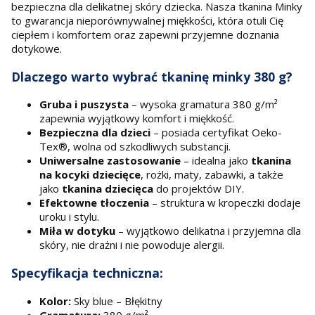
bezpieczna dla delikatnej skóry dziecka. Nasza tkanina Minky
to gwarancja nieporównywalnej miękkości, która otuli Cię
ciepłem i komfortem oraz zapewni przyjemne doznania
dotykowe.
Dlaczego warto wybrać tkaninę minky 380 g?
Gruba i puszysta
– wysoka gramatura 380 g/m²
zapewnia wyjątkowy komfort i miękkość.
Bezpieczna dla dzieci
– posiada certyfikat Oeko-
Tex®, wolna od szkodliwych substancji.
Uniwersalne zastosowanie
– idealna jako
tkanina
na kocyki dziecięce
, rożki, maty, zabawki, a także
jako
tkanina dziecięca
do projektów DIY.
Efektowne tłoczenia
– struktura w kropeczki dodaje
uroku i stylu.
Miła w dotyku
– wyjątkowo delikatna i przyjemna dla
skóry, nie drażni i nie powoduje alergii.
Specyfikacja techniczna:
Kolor:
Sky blue – Błękitny
Gramatura:
380 g/m²