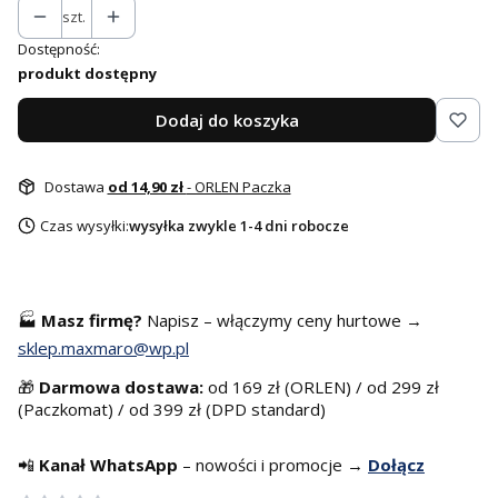
szt.
Dostępność:
produkt dostępny
Dodaj do koszyka
Dostawa
od 14,90 zł
- ORLEN Paczka
Czas wysyłki:
wysyłka zwykle 1-4 dni robocze
🏭
Masz f
irmę?
Napisz – włączymy ceny hurtowe →
sklep.maxmaro@wp.pl
🎁
Darmowa dostawa:
od 169 zł (ORLEN) / od 299 zł
(Paczkomat) / od 399 zł (DPD standard)
📲
Kanał WhatsApp
– nowości i promocje →
Dołącz