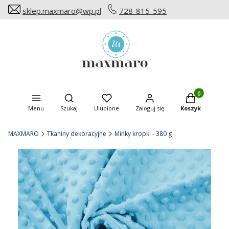
sklep.maxmaro@wp.pl
728-815-595
Produkty w ko
Otwórz wyszukiwarkę
Menu
Szukaj
Ulubione
Zaloguj się
Koszyk
MAXMARO
Tkaniny dekoracyjne
Minky kropki - 380 g