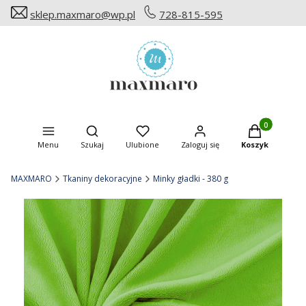
sklep.maxmaro@wp.pl
728-815-595
Produkty w ko
Otwórz wyszukiwarkę
Menu
Szukaj
Ulubione
Zaloguj się
Koszyk
MAXMARO
Tkaniny dekoracyjne
Minky gładki - 380 g