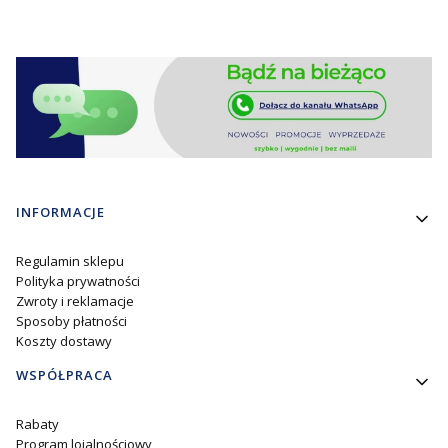
Linki w stopce
INFORMACJE
Regulamin sklepu
Polityka prywatności
Zwroty i reklamacje
Sposoby płatności
Koszty dostawy
WSPÓŁPRACA
Rabaty
Program lojalnościowy