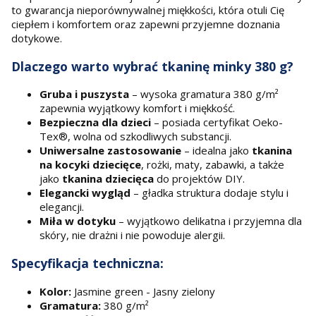
to gwarancja nieporównywalnej miękkości, która otuli Cię
ciepłem i komfortem oraz zapewni przyjemne doznania
dotykowe.
Dlaczego warto wybrać tkaninę minky 380 g?
Gruba i puszysta
– wysoka gramatura 380 g/m²
zapewnia wyjątkowy komfort i miękkość.
Bezpieczna dla dzieci
– posiada certyfikat Oeko-
Tex®, wolna od szkodliwych substancji.
Uniwersalne zastosowanie
– idealna jako
tkanina
na kocyki dziecięce
, rożki, maty, zabawki, a także
jako
tkanina dziecięca
do projektów DIY.
Elegancki wygląd
– gładka struktura dodaje stylu i
elegancji.
Miła w dotyku
– wyjątkowo delikatna i przyjemna dla
skóry, nie drażni i nie powoduje alergii.
Specyfikacja techniczna:
Kolor:
Jasmine green - Jasny zielony
Gramatura:
380 g/m²