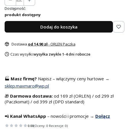
szt.
Dostępność:
produkt dostępny
Dodaj do koszyka
Dostawa
od 14,90 zł
- ORLEN Paczka
Czas wysyłki:
wysyłka zwykle 1-4 dni robocze
🏭
Masz f
irmę?
Napisz – włączymy ceny hurtowe →
sklep.maxmaro@wp.pl
🎁
Darmowa dostawa:
od 169 zł (ORLEN) / od 299 zł
(Paczkomat) / od 399 zł (DPD standard)
📲
Kanał WhatsApp
– nowości i promocje →
Dołącz
0.00
(Oceny: 0 Recenzje: 0)