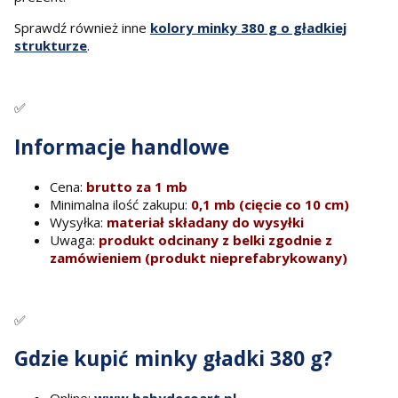
Sprawdź również inne
kolory minky 380 g o gładkiej
strukturze
.
✅
Informacje handlowe
Cena:
brutto za 1 mb
Minimalna ilość zakupu:
0,1 mb (cięcie co 10 cm)
Wysyłka:
materiał składany do wysyłki
Uwaga:
produkt odcinany z belki zgodnie z
zamówieniem (produkt nieprefabrykowany)
✅
Gdzie kupić minky gładki 380 g?
Online:
www.babydecoart.pl