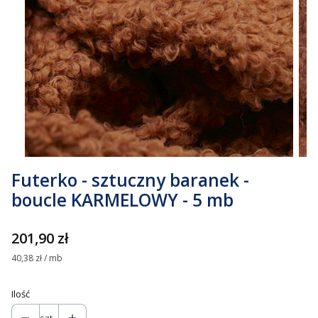
Futerko - sztuczny baranek -
boucle KARMELOWY - 5 mb
Cena
201,90 zł
40,38 zł / mb
Ilość