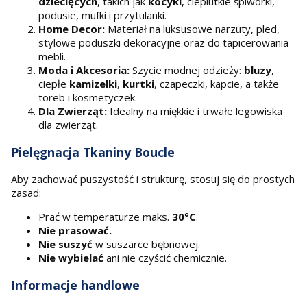
dziecięcych
, takich jak
kocyki
, cieplutkie śpiworki,
podusie, mufki i przytulanki.
Home Decor:
Materiał na luksusowe narzuty, pled,
stylowe poduszki dekoracyjne oraz do tapicerowania
mebli.
Moda i Akcesoria:
Szycie modnej odzieży:
bluzy
,
ciepłe
kamizelki
,
kurtki
, czapeczki, kapcie, a także
toreb i kosmetyczek.
Dla Zwierząt:
Idealny na miękkie i trwałe legowiska
dla zwierząt.
Pielęgnacja Tkaniny Boucle
Aby zachować puszystość i strukturę, stosuj się do prostych
zasad:
Prać w temperaturze maks.
30°C
.
Nie prasować.
Nie suszyć
w suszarce bębnowej.
Nie wybielać
ani nie czyścić chemicznie.
Informacje handlowe