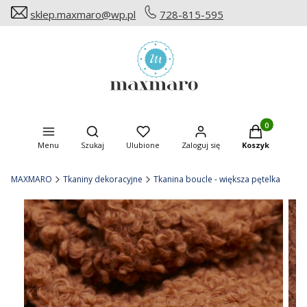
sklep.maxmaro@wp.pl
728-815-595
Produkty w ko
Otwórz wyszukiwarkę
Menu
Szukaj
Ulubione
Zaloguj się
Koszyk
MAXMARO
Tkaniny dekoracyjne
Tkanina boucle - większa pętelka