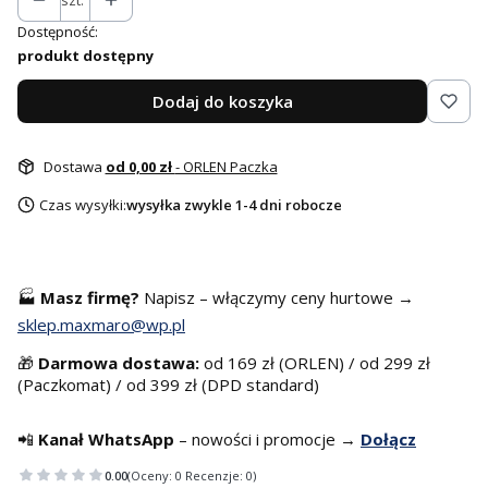
szt.
Dostępność:
produkt dostępny
Dodaj do koszyka
Dostawa
od 0,00 zł
- ORLEN Paczka
Czas wysyłki:
wysyłka zwykle 1-4 dni robocze
🏭
Masz f
irmę?
Napisz – włączymy ceny hurtowe →
sklep.maxmaro@wp.pl
🎁
Darmowa dostawa:
od 169 zł (ORLEN) / od 299 zł
(Paczkomat) / od 399 zł (DPD standard)
📲
Kanał WhatsApp
– nowości i promocje →
Dołącz
0.00
(Oceny: 0 Recenzje: 0)