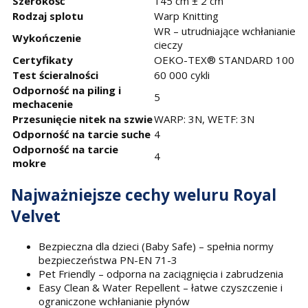
Szerokość
145 cm ± 2 cm
Rodzaj splotu
Warp Knitting
WR – utrudniające wchłanianie
Wykończenie
cieczy
Certyfikaty
OEKO-TEX® STANDARD 100
Test ścieralności
60 000 cykli
Odporność na piling i
5
mechacenie
Przesunięcie nitek na szwie
WARP: 3N, WETF: 3N
Odporność na tarcie suche
4
Odporność na tarcie
4
mokre
Najważniejsze cechy weluru Royal
Velvet
Bezpieczna dla dzieci (Baby Safe) – spełnia normy
bezpieczeństwa PN-EN 71-3
Pet Friendly – odporna na zaciągnięcia i zabrudzenia
Easy Clean & Water Repellent – łatwe czyszczenie i
ograniczone wchłanianie płynów