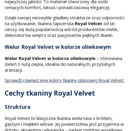
najwyższej jakości. To materiał stworzony dla osób
ceniących komfort, luksus i ponadczasową elegancję.
Dzięki swojej niezwykle gładkiej strukturze oraz odporności
na użytkowanie, tkanina tapicerska
Royal Velvet
od lat
cieszy się dużą popularnością wśród producentów mebli,
dekoratorów wnętrz oraz pasjonatów pięknych tkanin.
Welur Royal Velvet w kolorze oliwkowym
Welur Royal Velvet w kolorze oliwkowym
– stonowana
zieleń z nutą ciepła, idealna do naturalnych, przytulnych
aranżacji.
Sprawdź również inne kolory tkaniny obiciowej Royal Velvet.
Cechy tkaniny Royal Velvet
Struktura
Royal Velvet to klasyczna tkanina welurowa o krótkim,
gęstym i miękkim włosie. Jej powierzchnia jest przyjemna w
dotyku, aksamitna i elegancka – nadaje meblom wyjątkowy