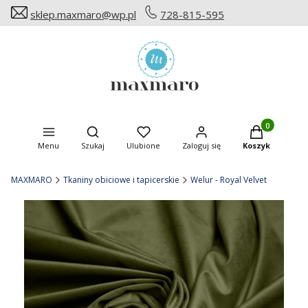
sklep.maxmaro@wp.pl
728-815-595
Produkty w ko
Otwórz wyszukiwarkę
Menu
Szukaj
Ulubione
Zaloguj się
Koszyk
MAXMARO
Tkaniny obiciowe i tapicerskie
Welur - Royal Velvet