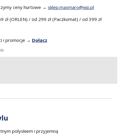
czymy ceny hurtowe →
sklep.maxmaro@wp.pl
9 zł (ORLEN) / od 299 zł (Paczkomat) / od 399 zł
i i promocje →
Dołącz
 0)
ylu
atnym połyskiem i przyjemną