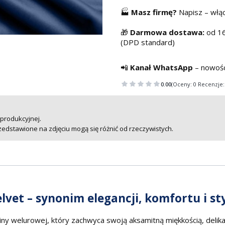
🏭
Masz f
irmę?
Napisz – włą
🎁
Darmowa dostawa:
od 16
(DPD standard)
📲
Kanał WhatsApp
– nowośc
0.00
(Oceny: 0 Recenzje:
 produkcyjnej.
zedstawione na zdjęciu mogą się różnić od rzeczywistych.
lvet – synonim elegancji, komfortu i st
iny welurowej, który zachwyca swoją aksamitną miękkością, delik