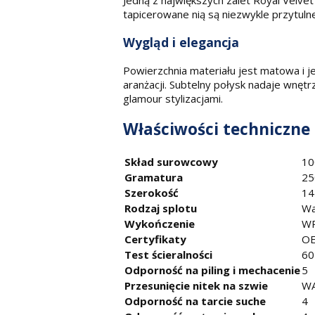
Jedną z największych zalet Royal Velvet
tapicerowane nią są niezwykle przytuln
Wygląd i elegancja
Powierzchnia materiału jest matowa i je
aranżacji. Subtelny połysk nadaje wnęt
glamour stylizacjami.
Właściwości techniczne
Skład surowcowy
10
Gramatura
25
Szerokość
14
Rodzaj splotu
Wa
Wykończenie
WR
Certyfikaty
OE
Test ścieralności
60
Odporność na piling i mechacenie
5
Przesunięcie nitek na szwie
WA
Odporność na tarcie suche
4