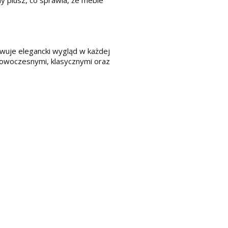
ny plusz, co sprawia, że meble
owuje elegancki wygląd w każdej
 nowoczesnymi, klasycznymi oraz