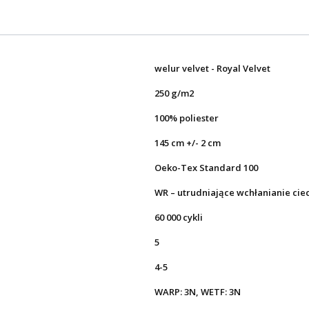
welur velvet - Royal Velvet
250 g/m2
100% poliester
145 cm +/- 2 cm
Oeko-Tex Standard 100
WR – utrudniające wchłanianie cie
60 000 cykli
5
4-5
WARP: 3N, WETF: 3N