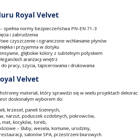
luru Royal Velvet
e) – spełnia normy bezpieczeństwa PN-EN 71-3
ęcia i zabrudzenia
atwe czyszczenie i ograniczone wchłanianie płynów
miękka i przyjemna w dotyku
tensywne, głębokie kolory z subtelnym połyskiem
eganckich aranżacji wnętrz
 do pracy, szycia, tapicerowania i drukowania
oyal Velvet
stronny materiał, który sprawdzi się w wielu projektach dekoracy
 jest doskonałym wyborem do:
eli, krzeseł, paneli ściennych,
sów, narzut, poduszek ozdobnych, pokrowców,
, mat, kocyków, toreb,
nościowe – śluby, wesela, komunie, urodziny,
restauracji, salonów SPA, przestrzeni biurowych.