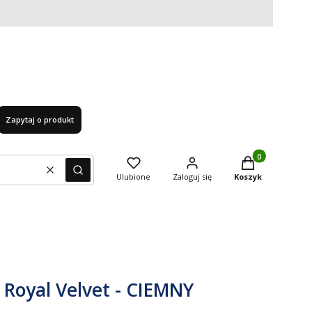
Zapytaj o produkt
Produkty w kosz
Wyczyść
Szukaj
Ulubione
Zaloguj się
Koszyk
 Royal Velvet - CIEMNY