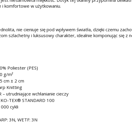
 jest niesamowita miękkość. Dotyk tej tkaniny przypomina delikat
e i komfortowe w użytkowaniu.
dnolita, nie cieniuje się pod wpływem światła, dzięki czemu zach
rzom szlachetny i luksusowy charakter, idealnie komponując się z
0% Poliester (PES)
0 g/m²
5 cm ± 2 cm
rp Knitting
 – utrudniające wchłanianie cieczy
KO-TEX® STANDARD 100
 000 cykli
RP: 3N, WETF: 3N