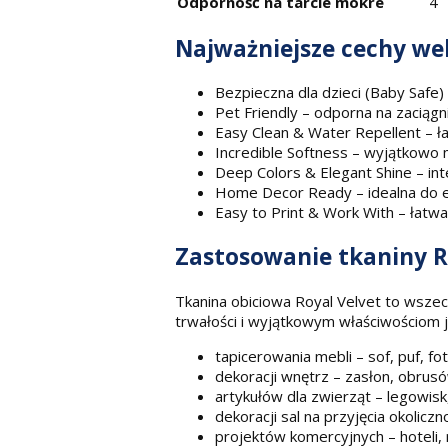
Odporność na tarcie mokre
4
Najważniejsze cechy we
Bezpieczna dla dzieci (Baby Saf
Pet Friendly – odporna na zaciągni
Easy Clean & Water Repellent – ł
Incredible Softness – wyjątkowo 
Deep Colors & Elegant Shine – in
Home Decor Ready – idealna do el
Easy to Print & Work With – łatwa
Zastosowanie tkaniny R
Tkanina obiciowa Royal Velvet to wszech
trwałości i wyjątkowym właściwościom
tapicerowania mebli – sof, puf, fot
dekoracji wnętrz – zasłon, obru
artykułów dla zwierząt – legowisk
dekoracji sal na przyjęcia okolicz
projektów komercyjnych – hoteli, 