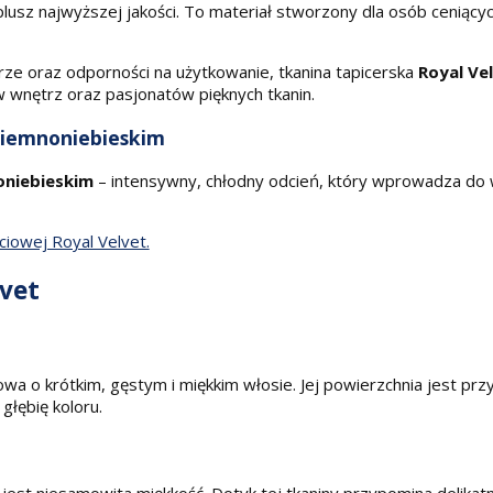
lusz najwyższej jakości. To materiał stworzony dla osób ceniący
urze oraz odporności na użytkowanie, tkanina tapicerska
Royal Ve
wnętrz oraz pasjonatów pięknych tkanin.
ciemnoniebieskim
oniebieskim
– intensywny, chłodny odcień, który wprowadza do w
ciowej Royal Velvet.
lvet
owa o krótkim, gęstym i miękkim włosie. Jej powierzchnia jest pr
głębię koloru.