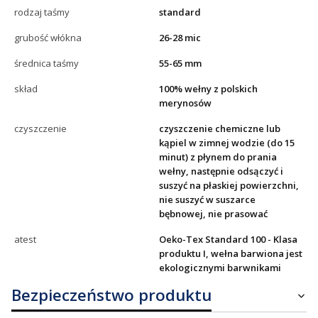
rodzaj taśmy
standard
grubość włókna
26-28 mic
średnica taśmy
55-65 mm
skład
100% wełny z polskich
merynosów
czyszczenie
czyszczenie chemiczne lub
kąpiel w zimnej wodzie (do 15
minut) z płynem do prania
wełny, następnie odsączyć i
suszyć na płaskiej powierzchni,
nie suszyć w suszarce
bębnowej, nie prasować
atest
Oeko-Tex Standard 100 - Klasa
produktu I, wełna barwiona jest
ekologicznymi barwnikami
Bezpieczeństwo produktu