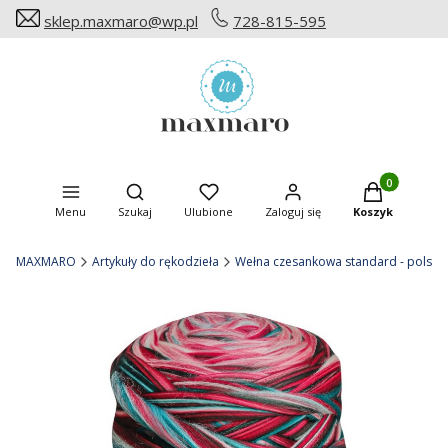
sklep.maxmaro@wp.pl
728-815-595
Produkty w ko
Otwórz wyszukiwarkę
Menu
Szukaj
Ulubione
Zaloguj się
Koszyk
MAXMARO
Artykuły do rękodzieła
Wełna czesankowa standard - polska