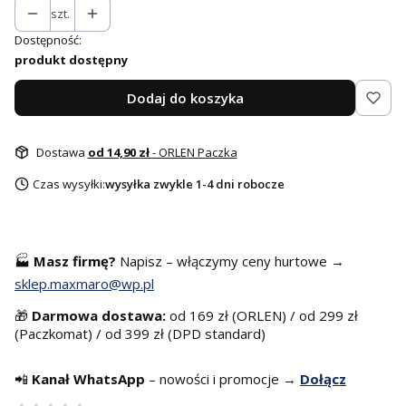
szt.
Dostępność:
produkt dostępny
Dodaj do koszyka
Dostawa
od 14,90 zł
- ORLEN Paczka
Czas wysyłki:
wysyłka zwykle 1-4 dni robocze
🏭
Masz f
irmę?
Napisz – włączymy ceny hurtowe →
sklep.maxmaro@wp.pl
🎁
Darmowa dostawa:
od 169 zł (ORLEN) / od 299 zł
(Paczkomat) / od 399 zł (DPD standard)
📲
Kanał WhatsApp
– nowości i promocje →
Dołącz