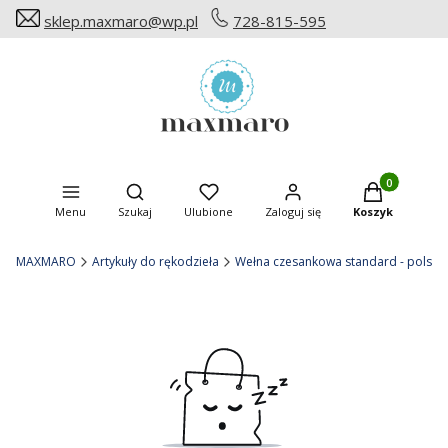
sklep.maxmaro@wp.pl
728-815-595
Produkty w ko
Otwórz wyszukiwarkę
Menu
Szukaj
Ulubione
Zaloguj się
Koszyk
MAXMARO
Artykuły do rękodzieła
Wełna czesankowa standard - polska