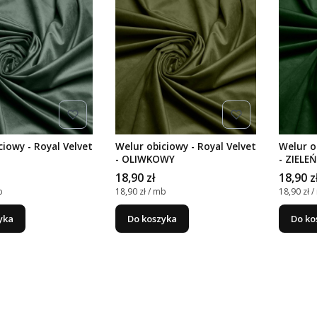
ciowy - Royal Velvet
Welur obiciowy - Royal Velvet
Welur o
- OLIWKOWY
- ZIELE
Cena
Cena
18,90 zł
18,90 z
stkowa
Cena jednostkowa
Cena jed
b
18,90 zł / mb
18,90 zł 
yka
Do koszyka
Do ko