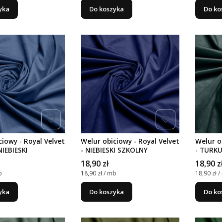
yka
Do koszyka
Do ko
ciowy - Royal Velvet
Welur obiciowy - Royal Velvet
Welur o
NIEBIESKI
- NIEBIESKI SZKOLNY
- TURKU
Cena
Cena
18,90 zł
18,90 z
stkowa
Cena jednostkowa
Cena jed
b
18,90 zł / mb
18,90 zł 
yka
Do koszyka
Do ko