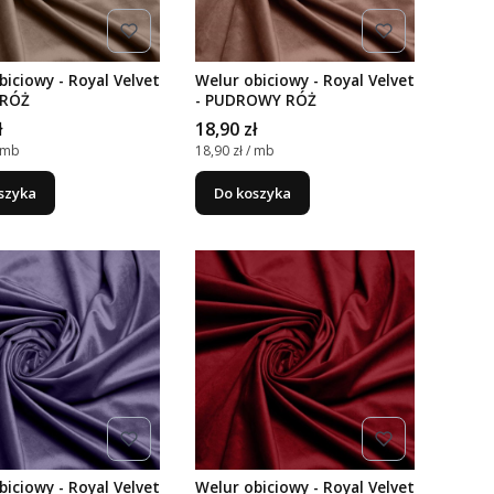
biciowy - Royal Velvet
Welur obiciowy - Royal Velvet
 RÓŻ
- PUDROWY RÓŻ
Cena
ł
18,90 zł
nostkowa
Cena jednostkowa
/ mb
18,90 zł / mb
szyka
Do koszyka
biciowy - Royal Velvet
Welur obiciowy - Royal Velvet