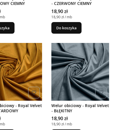
ETOWY CIEMNY
- CZERWONY CIEMNY
Cena
ł
18,90 zł
nostkowa
Cena jednostkowa
/ mb
18,90 zł / mb
szyka
Do koszyka
biciowy - Royal Velvet
Welur obiciowy - Royal Velvet
TARDOWY
- BŁĘKITNY
Cena
ł
18,90 zł
nostkowa
Cena jednostkowa
/ mb
18,90 zł / mb