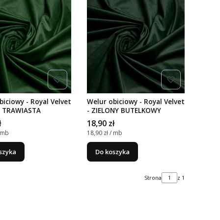
biciowy - Royal Velvet
Welur obiciowy - Royal Velvet
Ń TRAWIASTA
- ZIELONY BUTELKOWY
Cena
ł
18,90 zł
nostkowa
Cena jednostkowa
/ mb
18,90 zł / mb
szyka
Do koszyka
Strona
z 1