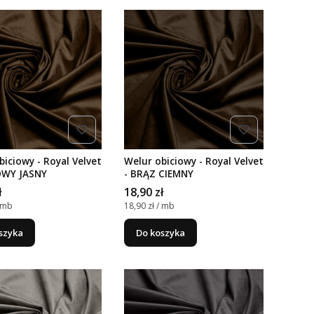
biciowy - Royal Velvet
Welur obiciowy - Royal Velvet
OWY JASNY
- BRĄZ CIEMNY
Cena
ł
18,90 zł
nostkowa
Cena jednostkowa
/ mb
18,90 zł / mb
szyka
Do koszyka