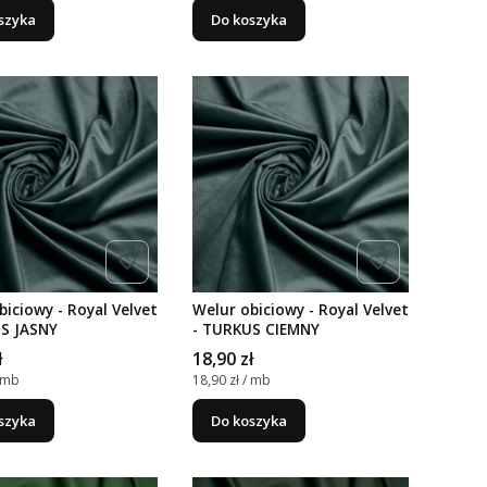
szyka
Do koszyka
biciowy - Royal Velvet
Welur obiciowy - Royal Velvet
S JASNY
- TURKUS CIEMNY
Cena
ł
18,90 zł
nostkowa
Cena jednostkowa
/ mb
18,90 zł / mb
szyka
Do koszyka