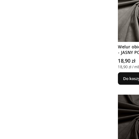
Welur obi
- JASNY P
Cena
18,90 zł
Cena jedno
18,90 zł / m
Do kosz