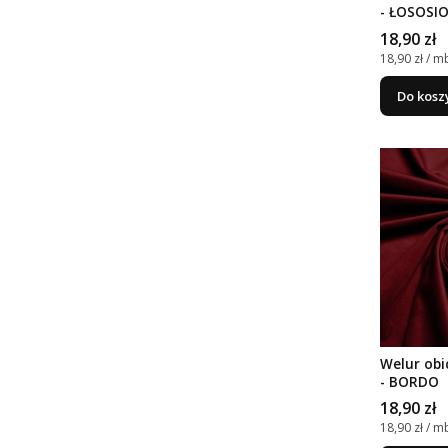
- ŁOSOSI
Cena
18,90 zł
Cena jedno
18,90 zł / m
Do kosz
Welur obi
- BORDO
Cena
18,90 zł
Cena jedno
18,90 zł / m