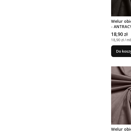
Welur obi
- ANTRAC
Cena
18,90 zł
Cena jedno
18,90 zł / m
Do kosz
Welur obi