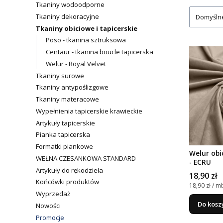
Tkaniny wodoodporne
Tkaniny dekoracyjne
Domyśln
Tkaniny obiciowe i tapicerskie
Poso - tkanina sztruksowa
Centaur - tkanina boucle tapicerska
Welur - Royal Velvet
Tkaniny surowe
Tkaniny antypoślizgowe
Tkaniny materacowe
Wypełnienia tapicerskie krawieckie
Artykuły tapicerskie
Pianka tapicerska
Formatki piankowe
Welur obi
WEŁNA CZESANKOWA STANDARD
- ECRU
Artykuły do rękodzieła
Cena
18,90 zł
Końcówki produktów
Cena jedno
18,90 zł / m
Wyprzedaż
Do kosz
Nowości
Promocje