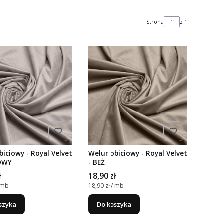
Strona
z 1
biciowy - Royal Velvet
Welur obiciowy - Royal Velvet
KOWY
- BEŻ
Cena
ł
18,90 zł
nostkowa
Cena jednostkowa
/ mb
18,90 zł / mb
szyka
Do koszyka