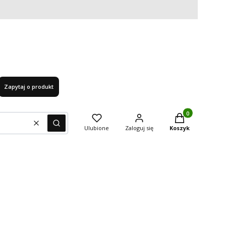
Zapytaj o produkt
Produkty w kosz
Wyczyść
Szukaj
Ulubione
Zaloguj się
Koszyk