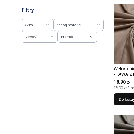
Koniec menu
Filtry
Cena
rodzaj materiału
Nowość
Promocja
Koniec filtrów
Welur obi
- KAWA Z
Cena
18,90 zł
Cena jedno
18,90 zł / m
Do kosz