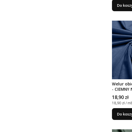
Do kosz
Welur obi
- CIEMNY 
Cena
18,90 zł
Cena jedno
18,90 zł / m
Do kosz