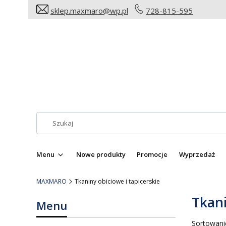
sklep.maxmaro@wp.pl
728-815-595
Menu
Nowe produkty
Promocje
Wyprzedaż
MAXMARO
Tkaniny obiciowe i tapicerskie
Tkani
Menu
Lista
Sortowani