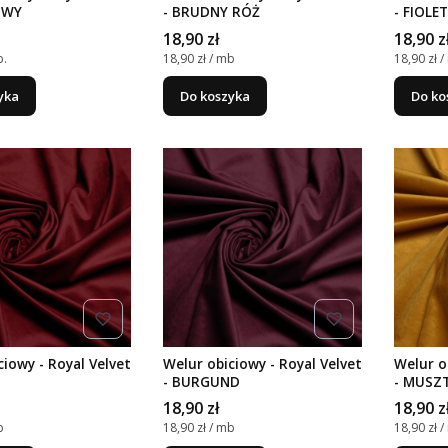
OWY
- BRUDNY RÓŻ
- FIOL
Cena
Cena
18,90 zł
18,90 z
stkowa
Cena jednostkowa
Cena jed
b.
18,90 zł / mb
18,90 zł 
yka
Do koszyka
Do ko
ciowy - Royal Velvet
Welur obiciowy - Royal Velvet
Welur o
- BURGUND
- MUSZ
Cena
Cena
18,90 zł
18,90 z
stkowa
Cena jednostkowa
Cena jed
b
18,90 zł / mb
18,90 zł 