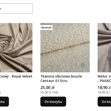
e
Nowość
ciowy - Royal Velvet
Tkanina obiciowa boucle
Welur o
Centaur 01 Ecru
- PIAS
Cena
Cena
25,00 zł
18,90 z
stkowa
Cena jednostkowa
Cena jed
b
25,00 zł / mb
18,90 zł 
yka
Do koszyka
Do ko