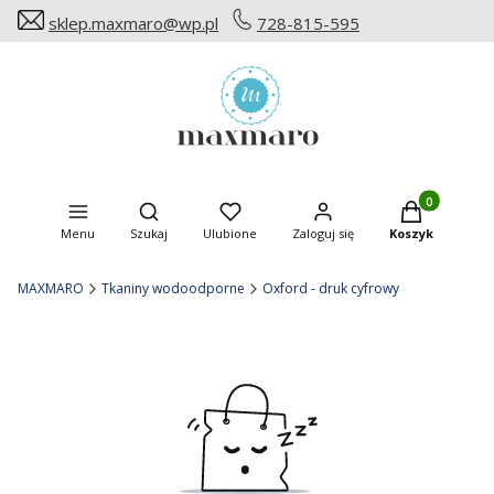
sklep.maxmaro@wp.pl
728-815-595
Produkty w ko
Otwórz wyszukiwarkę
Menu
Szukaj
Ulubione
Zaloguj się
Koszyk
MAXMARO
Tkaniny wodoodporne
Oxford - druk cyfrowy