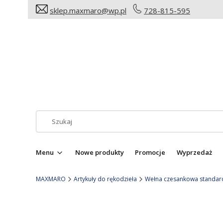
sklep.maxmaro@wp.pl
728-815-595
Menu
Nowe produkty
Promocje
Wyprzedaż
MAXMARO
Artykuły do rękodzieła
Wełna czesankowa standard