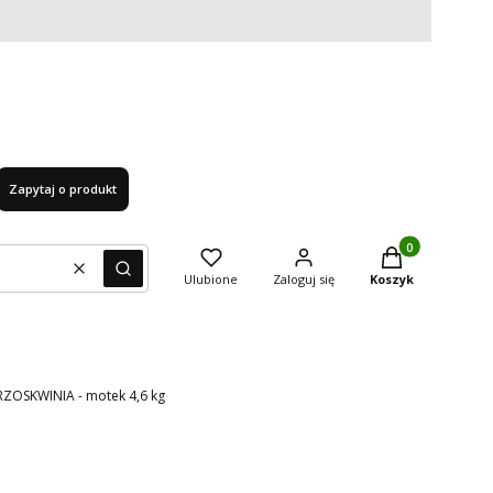
Zapytaj o produkt
Produkty w kosz
Wyczyść
Szukaj
Ulubione
Zaloguj się
Koszyk
RZOSKWINIA - motek 4,6 kg