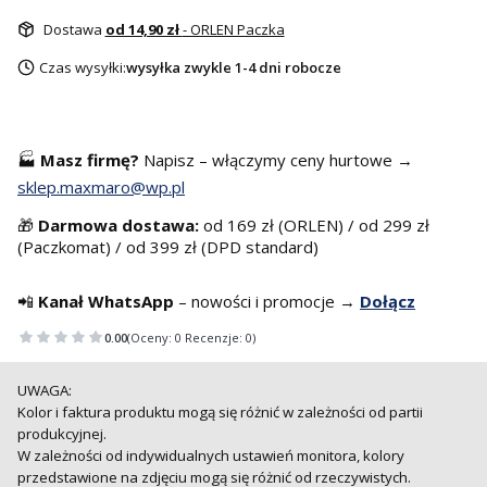
Dostawa
od 14,90 zł
- ORLEN Paczka
Czas wysyłki:
wysyłka zwykle 1-4 dni robocze
🏭
Masz f
irmę?
Napisz – włączymy ceny hurtowe →
sklep.maxmaro@wp.pl
🎁
Darmowa dostawa:
od 169 zł (ORLEN) / od 299 zł
(Paczkomat) / od 399 zł (DPD standard)
📲
Kanał WhatsApp
– nowości i promocje →
Dołącz
0.00
(Oceny: 0 Recenzje: 0)
UWAGA:
Kolor i faktura produktu mogą się różnić w zależności od partii
produkcyjnej.
W zależności od indywidualnych ustawień monitora, kolory
przedstawione na zdjęciu mogą się różnić od rzeczywistych.