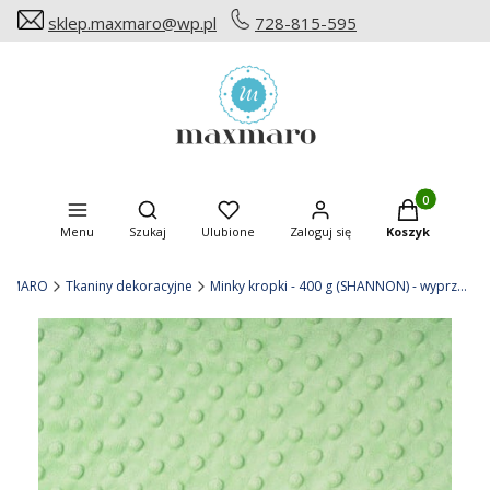
sklep.maxmaro@wp.pl
728-815-595
Produkty w ko
Otwórz wyszukiwarkę
Menu
Szukaj
Ulubione
Zaloguj się
Koszyk
AXMARO
Tkaniny dekoracyjne
Minky kropki - 400 g (SHANNON) - wyprzedaż