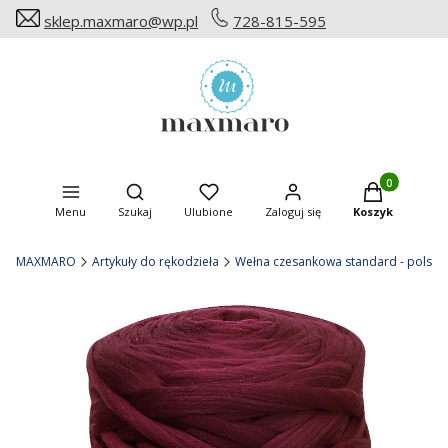
sklep.maxmaro@wp.pl
728-815-595
Produkty w ko
Otwórz wyszukiwarkę
Menu
Szukaj
Ulubione
Zaloguj się
Koszyk
MAXMARO
Artykuły do rękodzieła
Wełna czesankowa standard - polska