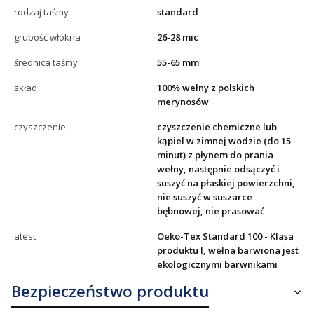
rodzaj taśmy
standard
grubość włókna
26-28 mic
średnica taśmy
55-65 mm
skład
100% wełny z polskich
merynosów
czyszczenie
czyszczenie chemiczne lub
kąpiel w zimnej wodzie (do 15
minut) z płynem do prania
wełny, następnie odsączyć i
suszyć na płaskiej powierzchni,
nie suszyć w suszarce
bębnowej, nie prasować
atest
Oeko-Tex Standard 100 - Klasa
produktu I, wełna barwiona jest
ekologicznymi barwnikami
Bezpieczeństwo produktu