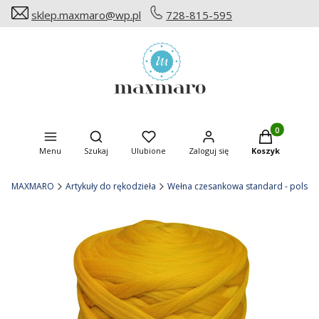
sklep.maxmaro@wp.pl
728-815-595
Produkty w ko
Otwórz wyszukiwarkę
Menu
Szukaj
Ulubione
Zaloguj się
Koszyk
MAXMARO
Artykuły do rękodzieła
Wełna czesankowa standard - polska