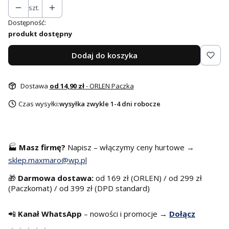
szt.
Dostępność:
produkt dostępny
Dodaj do koszyka
Dostawa
od 14,90 zł
- ORLEN Paczka
Czas wysyłki:
wysyłka zwykle 1-4 dni robocze
🏭
Masz f
irmę?
Napisz – włączymy ceny hurtowe →
sklep.maxmaro@wp.pl
🎁
Darmowa dostawa:
od 169 zł (ORLEN) / od 299 zł
(Paczkomat) / od 399 zł (DPD standard)
📲
Kanał WhatsApp
– nowości i promocje →
Dołącz