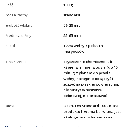
ilość
100 g
rodzaj taśmy
standard
grubość włókna
26-28 mic
średnica taśmy
55-65 mm
skład
100% wełny z polskich
merynosów
czyszczenie
czyszczenie chemiczne lub
kąpiel w zimnej wodzie (do 15
minut) z płynem do prania
wełny, następnie odsączyć i
suszyć na płaskiej powierzchni,
nie suszyć w suszarce
bębnowej, nie prasować
atest
Oeko-Tex Standard 100 - Klasa
produktu I, wełna barwiona jest
ekologicznymi barwnikami