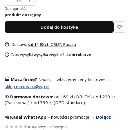
szt.
Dostępność:
produkt dostępny
Dodaj do koszyka
Dostawa
od 14,90 zł
- ORLEN Paczka
Czas wysyłki:
wysyłka zwykle 1-4 dni robocze
🏭
Masz f
irmę?
Napisz – włączymy ceny hurtowe →
sklep.maxmaro@wp.pl
🎁
Darmowa dostawa:
od 169 zł (ORLEN) / od 299 zł
(Paczkomat) / od 399 zł (DPD standard)
📲
Kanał WhatsApp
– nowości i promocje →
Dołącz
0.00
(Oceny: 0 Recenzje: 0)