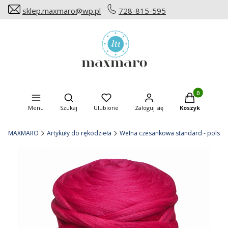
sklep.maxmaro@wp.pl
728-815-595
Produkty w ko
Otwórz wyszukiwarkę
Menu
Szukaj
Ulubione
Zaloguj się
Koszyk
MAXMARO
Artykuły do rękodzieła
Wełna czesankowa standard - polska