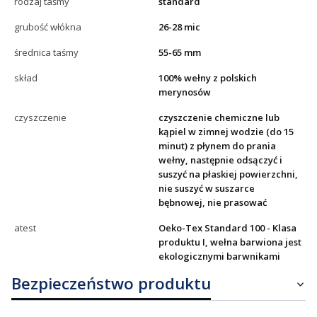
rodzaj taśmy
standard
grubość włókna
26-28 mic
średnica taśmy
55-65 mm
skład
100% wełny z polskich
merynosów
czyszczenie
czyszczenie chemiczne lub
kąpiel w zimnej wodzie (do 15
minut) z płynem do prania
wełny, następnie odsączyć i
suszyć na płaskiej powierzchni,
nie suszyć w suszarce
bębnowej, nie prasować
atest
Oeko-Tex Standard 100 - Klasa
produktu I, wełna barwiona jest
ekologicznymi barwnikami
Bezpieczeństwo produktu