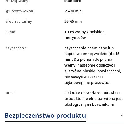
rodzaj taśmy
standard
grubość włókna
26-28 mic
średnica taśmy
55-65 mm
skład
100% wełny z polskich
merynosów
czyszczenie
czyszczenie chemiczne lub
kąpiel w zimnej wodzie (do 15
minut) z płynem do prania
wełny, następnie odsączyć i
suszyć na płaskiej powierzchni,
nie suszyć w suszarce
bębnowej, nie prasować
atest
Oeko-Tex Standard 100 - Klasa
produktu I, wełna barwiona jest
ekologicznymi barwnikami
Bezpieczeństwo produktu