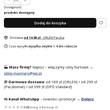
szt.
Dostępność:
produkt dostępny
Dodaj do koszyka
Dostawa
od 14,90 zł
- ORLEN Paczka
Czas wysyłki:
wysyłka zwykle 1-4 dni robocze
🏭
Masz f
irmę?
Napisz – włączymy ceny hurtowe →
sklep.maxmaro@wp.pl
🎁
Darmowa dostawa:
od 169 zł (ORLEN) / od 299 zł
(Paczkomat) / od 399 zł (DPD standard)
📲
Kanał WhatsApp
– nowości i promocje →
Dołącz
0.00
(Oceny: 0 Recenzje: 0)