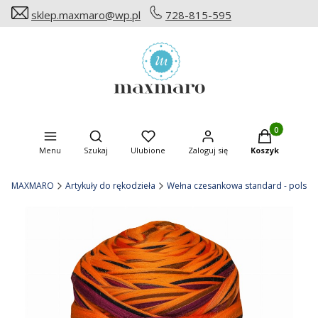
sklep.maxmaro@wp.pl
728-815-595
Produkty w ko
Otwórz wyszukiwarkę
Menu
Szukaj
Ulubione
Zaloguj się
Koszyk
MAXMARO
Artykuły do rękodzieła
Wełna czesankowa standard - polska