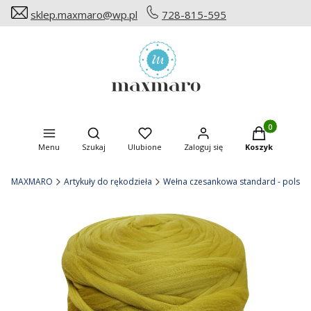
sklep.maxmaro@wp.pl
728-815-595
Produkty w ko
Otwórz wyszukiwarkę
Menu
Szukaj
Ulubione
Zaloguj się
Koszyk
MAXMARO
Artykuły do rękodzieła
Wełna czesankowa standard - polska