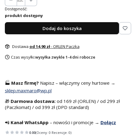
szt.
Dostępność:
produkt dostępny
Dodaj do koszyka
Dostawa
od 14,90 zł
- ORLEN Paczka
Czas wysyłki:
wysyłka zwykle 1-4 dni robocze
🏭
Masz f
irmę?
Napisz – włączymy ceny hurtowe →
sklep.maxmaro@wp.pl
🎁
Darmowa dostawa:
od 169 zł (ORLEN) / od 299 zł
(Paczkomat) / od 399 zł (DPD standard)
📲
Kanał WhatsApp
– nowości i promocje →
Dołącz
0.00
(Oceny: 0 Recenzje: 0)