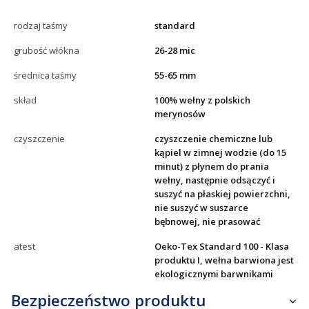
rodzaj taśmy
standard
grubość włókna
26-28 mic
średnica taśmy
55-65 mm
skład
100% wełny z polskich
merynosów
czyszczenie
czyszczenie chemiczne lub
kąpiel w zimnej wodzie (do 15
minut) z płynem do prania
wełny, następnie odsączyć i
suszyć na płaskiej powierzchni,
nie suszyć w suszarce
bębnowej, nie prasować
atest
Oeko-Tex Standard 100 - Klasa
produktu I, wełna barwiona jest
ekologicznymi barwnikami
Bezpieczeństwo produktu