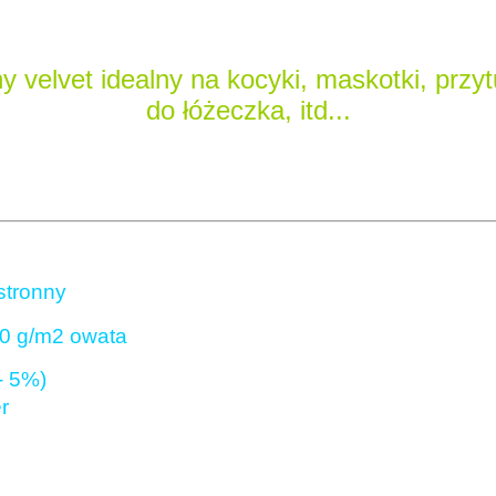
ny velvet idealny na kocyki, maskotki, przyt
do łóżeczka, itd...
stronny
0 g/m2 owata
- 5%)
r
ºC