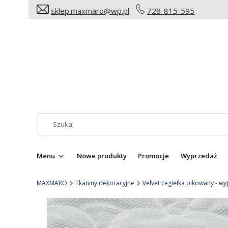
sklep.maxmaro@wp.pl
728-815-595
Menu
Nowe produkty
Promocje
Wyprzedaż
MAXMARO
Tkaniny dekoracyjne
Velvet cegiełka pikowany - w