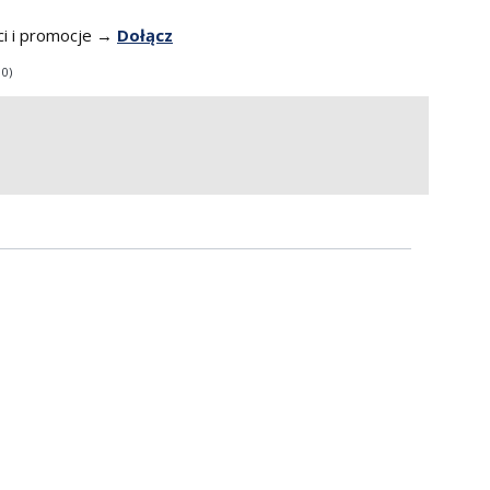
i i promocje →
Dołącz
 0)