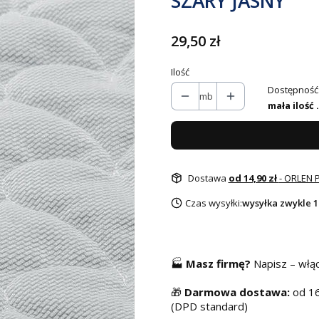
SZARY JASNY
Cena
29,50 zł
Ilość
Dostępność
mb
mała ilość .
Dostawa
od 14,90 zł
- ORLEN 
Czas wysyłki:
wysyłka zwykle 1
🏭
Masz f
irmę?
Napisz – włą
🎁
Darmowa dostawa:
od 16
(DPD standard)