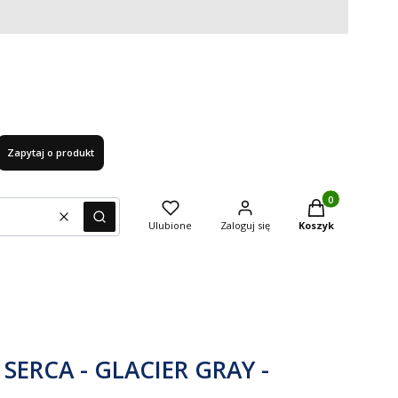
Zapytaj o produkt
Produkty w kosz
Wyczyść
Szukaj
Ulubione
Zaloguj się
Koszyk
 SERCA - GLACIER GRAY -