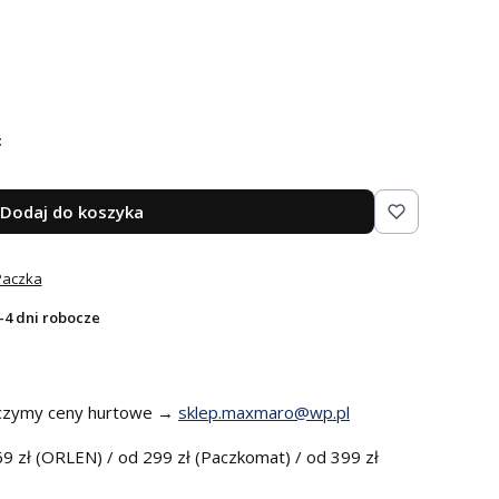
:
Dodaj do koszyka
Paczka
-4 dni robocze
czymy ceny hurtowe →
sklep.maxmaro@wp.pl
9 zł (ORLEN) / od 299 zł (Paczkomat) / od 399 zł