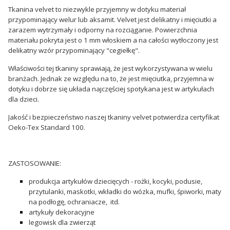
Tkanina velvet to niezwykle przyjemny w dotyku materiał
przypominający welur lub aksamit. Velvet jest delikatny i mięciutki a
zarazem wytrzymały i odporny na rozciąganie. Powierzchnia
materiału pokryta jest o 1 mm włoskiem a na całości wytłoczony jest
delikatny wzór przypominający "cegiełkę".
Właściwości tej tkaniny sprawiają, że jest wykorzystywana w wielu
branżach. Jednak ze względu na to, że jest mięciutka, przyjemna w
dotyku i dobrze się układa najczęściej spotykana jest w artykułach
dla dzieci.
Jakość i bezpieczeństwo naszej tkaniny velvet potwierdza certyfikat
Oeko-Tex Standard 100.
ZASTOSOWANIE:
produkcja artykułów dziecięcych - rożki, kocyki, podusie,
przytulanki, maskotki, wkładki do wózka, mufki, śpiworki, maty
na podłogę, ochraniacze, itd.
artykuły dekoracyjne
legowisk dla zwierząt