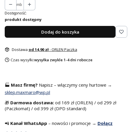
mb
Dostępność:
produkt dostępny
Dodaj do koszyka
Dostawa
od 14,90 zł
- ORLEN Paczka
Czas wysyłki:
wysyłka zwykle 1-4 dni robocze
🏭
Masz f
irmę?
Napisz – włączymy ceny hurtowe →
sklep.maxmaro@wp.pl
🎁
Darmowa dostawa:
od 169 zł (ORLEN) / od 299 zł
(Paczkomat) / od 399 zł (DPD standard)
📲
Kanał WhatsApp
– nowości i promocje →
Dołącz