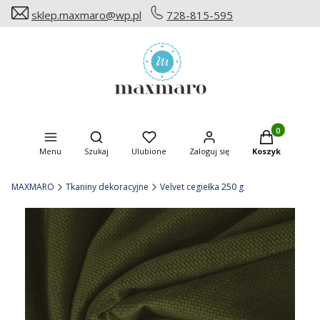
sklep.maxmaro@wp.pl
728-815-595
Produkty w ko
Otwórz wyszukiwarkę
Menu
Szukaj
Ulubione
Zaloguj się
Koszyk
MAXMARO
Tkaniny dekoracyjne
Velvet cegiełka 250 g