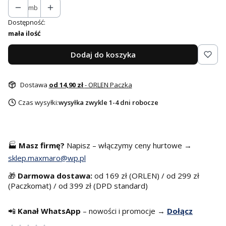
mb
Dostępność:
mała ilość
Dodaj do koszyka
Dostawa
od 14,90 zł
- ORLEN Paczka
Czas wysyłki:
wysyłka zwykle 1-4 dni robocze
🏭
Masz f
irmę?
Napisz – włączymy ceny hurtowe →
sklep.maxmaro@wp.pl
🎁
Darmowa dostawa:
od 169 zł (ORLEN) / od 299 zł
(Paczkomat) / od 399 zł (DPD standard)
📲
Kanał WhatsApp
– nowości i promocje →
Dołącz