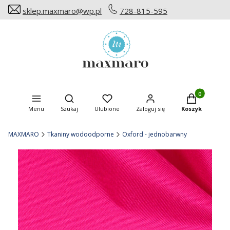
sklep.maxmaro@wp.pl
728-815-595
Produkty w ko
Otwórz wyszukiwarkę
Menu
Szukaj
Ulubione
Zaloguj się
Koszyk
MAXMARO
Tkaniny wodoodporne
Oxford - jednobarwny