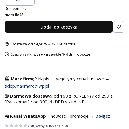
mb
Dostępność:
mała ilość
Dodaj do koszyka
Dostawa
od 14,90 zł
- ORLEN Paczka
Czas wysyłki:
wysyłka zwykle 1-4 dni robocze
🏭
Masz f
irmę?
Napisz – włączymy ceny hurtowe →
sklep.maxmaro@wp.pl
🎁
Darmowa dostawa:
od 169 zł (ORLEN) / od 299 zł
(Paczkomat) / od 399 zł (DPD standard)
📲
Kanał WhatsApp
– nowości i promocje →
Dołącz
0.00
(Oceny: 0 Recenzje: 0)