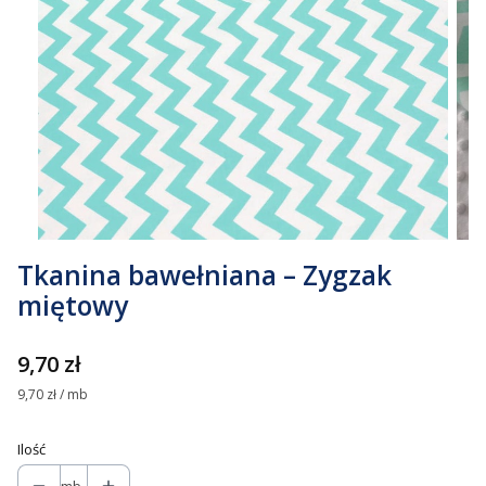
Tkanina bawełniana – Zygzak
miętowy
Cena
9,70 zł
9,70 zł / mb
Ilość