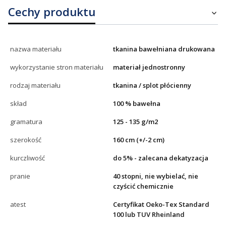
Cechy produktu
nazwa materiału
tkanina bawełniana drukowana
wykorzystanie stron materiału
materiał jednostronny
rodzaj materiału
tkanina / splot płócienny
skład
100 % bawełna
gramatura
125 - 135 g/m2
szerokość
160 cm (+/-2 cm)
kurczliwość
do 5% - zalecana dekatyzacja
pranie
40 stopni, nie wybielać, nie
czyścić chemicznie
atest
Certyfikat Oeko-Tex Standard
100 lub TUV Rheinland