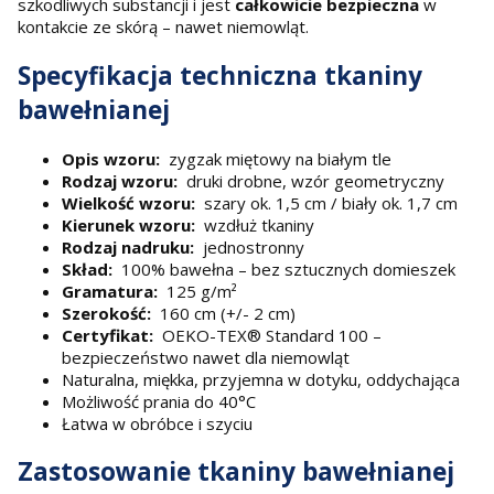
szkodliwych substancji i jest
całkowicie bezpieczna
w
kontakcie ze skórą – nawet niemowląt.
Specyfikacja techniczna tkaniny
bawełnianej
Opis wzoru:
zygzak miętowy na białym tle
Rodzaj wzoru:
druki drobne, wzór geometryczny
Wielkość wzoru:
szary ok. 1,5 cm / biały ok. 1,7 cm
Kierunek wzoru:
wzdłuż tkaniny
Rodzaj nadruku:
jednostronny
Skład:
100% bawełna – bez sztucznych domieszek
Gramatura:
125 g/m²
Szerokość:
160 cm (+/- 2 cm)
Certyfikat:
OEKO-TEX® Standard 100 –
bezpieczeństwo nawet dla niemowląt
Naturalna, miękka, przyjemna w dotyku, oddychająca
Możliwość prania do 40°C
Łatwa w obróbce i szyciu
Zastosowanie tkaniny bawełnianej