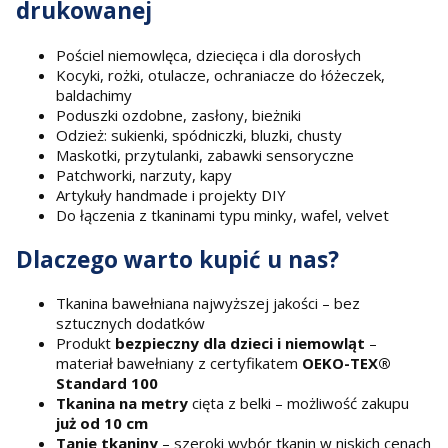
drukowanej
Pościel niemowlęca, dziecięca i dla dorosłych
Kocyki, rożki, otulacze, ochraniacze do łóżeczek,
baldachimy
Poduszki ozdobne, zasłony, bieżniki
Odzież: sukienki, spódniczki, bluzki, chusty
Maskotki, przytulanki, zabawki sensoryczne
Patchworki, narzuty, kapy
Artykuły handmade i projekty DIY
Do łączenia z tkaninami typu minky, wafel, velvet
Dlaczego warto kupić u nas?
Tkanina bawełniana najwyższej jakości – bez
sztucznych dodatków
Produkt
bezpieczny dla dzieci i niemowląt
–
materiał bawełniany z certyfikatem
OEKO-TEX®
Standard 100
Tkanina na metry
cięta z belki – możliwość zakupu
już od 10 cm
Tanie tkaniny
– szeroki wybór tkanin w niskich cenach