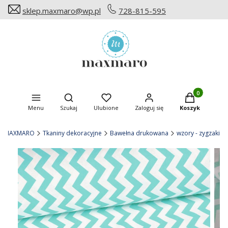
sklep.maxmaro@wp.pl
728-815-595
Produkty w ko
Otwórz wyszukiwarkę
Menu
Szukaj
Ulubione
Zaloguj się
Koszyk
MAXMARO
Tkaniny dekoracyjne
Bawełna drukowana
wzory - zygzaki