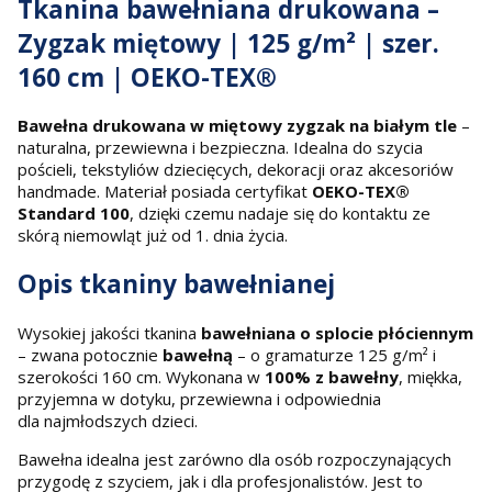
Tkanina bawełniana drukowana –
Zygzak miętowy | 125 g/m² | szer.
160 cm | OEKO-TEX®
Bawełna drukowana w miętowy zygzak na białym tle
–
naturalna, przewiewna i bezpieczna. Idealna do szycia
pościeli, tekstyliów dziecięcych, dekoracji oraz akcesoriów
handmade. Materiał posiada certyfikat
OEKO-TEX®
Standard 100
, dzięki czemu nadaje się do kontaktu ze
skórą niemowląt już od 1. dnia życia.
Opis tkaniny bawełnianej
Wysokiej jakości tkanina
bawełniana o splocie płóciennym
– zwana potocznie
bawełną
– o gramaturze 125 g/m² i
szerokości 160 cm. Wykonana w
100% z bawełny
, miękka,
przyjemna w dotyku, przewiewna i odpowiednia
dla najmłodszych dzieci.
Bawełna idealna jest zarówno dla osób rozpoczynających
przygodę z szyciem, jak i dla profesjonalistów. Jest to