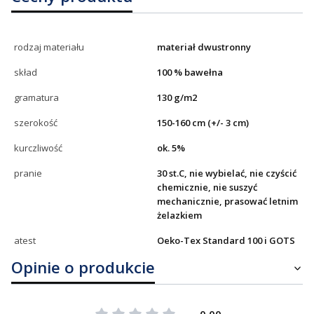
rodzaj materiału
materiał dwustronny
skład
100 % bawełna
gramatura
130 g/m2
szerokość
150-160 cm (+/- 3 cm)
kurczliwość
ok. 5%
pranie
30 st.C, nie wybielać, nie czyścić
chemicznie, nie suszyć
mechanicznie, prasować letnim
żelazkiem
atest
Oeko-Tex Standard 100 i GOTS
Opinie o produkcie