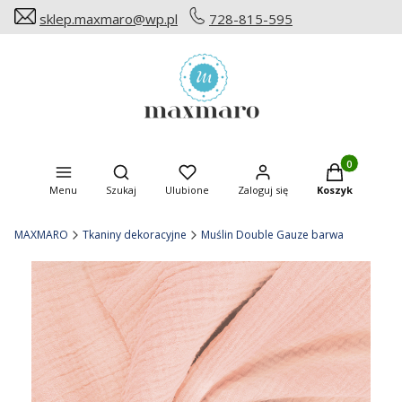
sklep.maxmaro@wp.pl
728-815-595
Produkty w ko
Otwórz wyszukiwarkę
Menu
Szukaj
Ulubione
Zaloguj się
Koszyk
MAXMARO
Tkaniny dekoracyjne
Muślin Double Gauze barwa