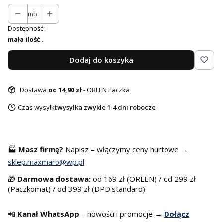
mb
Dostępność:
mała ilość .
Dodaj do koszyka
Dostawa
od 14,90 zł
- ORLEN Paczka
Czas wysyłki:
wysyłka zwykle 1-4 dni robocze
🏭
Masz f
irmę?
Napisz – włączymy ceny hurtowe →
sklep.maxmaro@wp.pl
🎁
Darmowa dostawa:
od 169 zł (ORLEN) / od 299 zł
(Paczkomat) / od 399 zł (DPD standard)
📲
Kanał WhatsApp
– nowości i promocje →
Dołącz