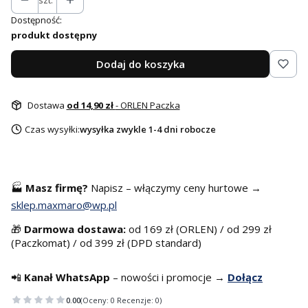
szt.
Dostępność:
produkt dostępny
Dodaj do koszyka
Dostawa
od 14,90 zł
- ORLEN Paczka
Czas wysyłki:
wysyłka zwykle 1-4 dni robocze
🏭
Masz f
irmę?
Napisz – włączymy ceny hurtowe →
sklep.maxmaro@wp.pl
🎁
Darmowa dostawa:
od 169 zł (ORLEN) / od 299 zł
(Paczkomat) / od 399 zł (DPD standard)
📲
Kanał WhatsApp
– nowości i promocje →
Dołącz
0.00
(Oceny: 0 Recenzje: 0)