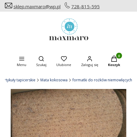
sklep.maxmaro@wp.pl
728-815-595
Produkty w ko
Otwórz wyszukiwarkę
Menu
Szukaj
Ulubione
Zaloguj się
Koszyk
Artykuły tapicerskie
Mata kokosowa
formatki do rożków niemowlęcych