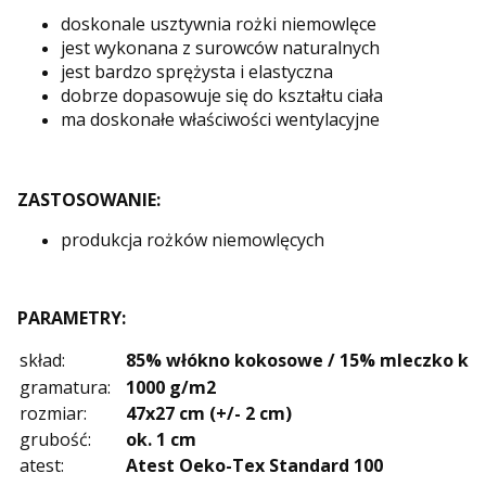
doskonale usztywnia rożki niemowlęce
jest wykonana z surowców naturalnych
jest bardzo sprężysta i elastyczna
dobrze dopasowuje się do kształtu ciała
ma doskonałe właściwości wentylacyjne
ZASTOSOWANIE:
produkcja rożków niemowlęcych
PARAMETRY:
skład:
85% włókno kokosowe / 15% mleczko k
gramatura:
1000 g/m2
rozmiar:
47x27 cm (+/- 2 cm)
grubość:
ok. 1 cm
atest:
Atest Oeko-Tex Standard 100