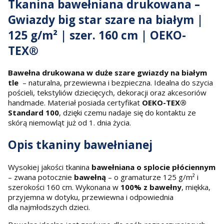
Tkanina bawełniana drukowana –
Gwiazdy big star szare na białym |
125 g/m² | szer. 160 cm | OEKO-
TEX®
Bawełna drukowana w duże szare gwiazdy na białym
tle
– naturalna, przewiewna i bezpieczna. Idealna do szycia
pościeli, tekstyliów dziecięcych, dekoracji oraz akcesoriów
handmade. Materiał posiada certyfikat
OEKO-TEX®
Standard 100
, dzięki czemu nadaje się do kontaktu ze
skórą niemowląt już od 1. dnia życia.
Opis tkaniny bawełnianej
Wysokiej jakości tkanina
bawełniana o splocie płóciennym
– zwana potocznie
bawełną
– o gramaturze 125 g/m² i
szerokości 160 cm. Wykonana w
100% z bawełny
, miękka,
przyjemna w dotyku, przewiewna i odpowiednia
dla najmłodszych dzieci.