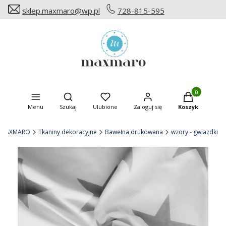
sklep.maxmaro@wp.pl
728-815-595
Produkty w ko
Otwórz wyszukiwarkę
Menu
Szukaj
Ulubione
Zaloguj się
Koszyk
MAXMARO
Tkaniny dekoracyjne
Bawełna drukowana
wzory - gwiazdki