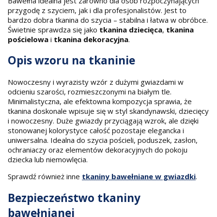
Bawełna idealna jest zarówno dla osób rozpoczynających
przygodę z szyciem, jak i dla profesjonalistów. Jest to
bardzo dobra tkanina do szycia – stabilna i łatwa w obróbce.
Świetnie sprawdza się jako
tkanina dziecięca
,
tkanina
pościelowa
i
tkanina dekoracyjna
.
Opis wzoru na tkaninie
Nowoczesny i wyrazisty wzór z dużymi gwiazdami w
odcieniu szarości, rozmieszczonymi na białym tle.
Minimalistyczna, ale efektowna kompozycja sprawia, że
tkanina doskonale wpisuje się w styl skandynawski, dziecięcy
i nowoczesny. Duże gwiazdy przyciągają wzrok, ale dzięki
stonowanej kolorystyce całość pozostaje elegancka i
uniwersalna. Idealna do szycia pościeli, poduszek, zasłon,
ochraniaczy oraz elementów dekoracyjnych do pokoju
dziecka lub niemowlęcia.
Sprawdź również inne
tkaniny bawełniane w gwiazdki
.
Bezpieczeństwo tkaniny
bawełnianej