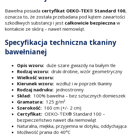
Bawełna posiada
certyfikat OEKO-TEX® Standard 100
,
oznacza to, że została przebadana pod kątem zawartości
szkodliwych substancji i jest
całkowicie bezpieczna
w
kontakcie ze skórą – nawet niemowląt.
Specyfikacja techniczna tkaniny
bawełnianej
Opis wzoru:
duże szare gwiazdy na białym tle
Rodzaj wzoru:
druki drobne, wzór geometryczny
Wielkość wzoru:
Kierunek wzoru:
wzdłuż i w poprzek tkaniny
Rodzaj nadruku:
jednostronny
Skład:
100% bawełna – bez sztucznych domieszek
Gramatura:
125 g/m²
Szerokość:
160 cm (+/- 2 cm)
Certyfikat:
OEKO-TEX® Standard 100 –
bezpieczeństwo nawet dla niemowląt
Naturalna, miękka, przyjemna w dotyku, oddychająca
Możliwość prania do 40°C