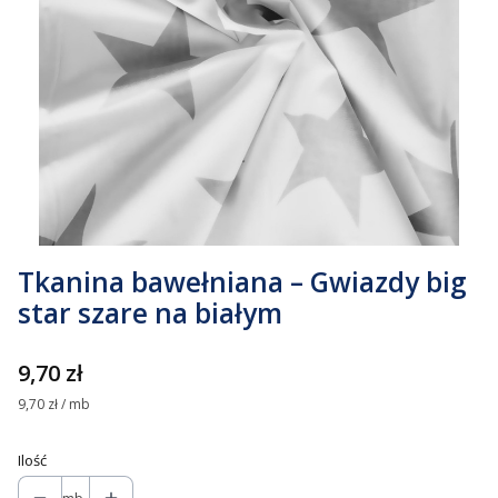
Tkanina bawełniana – Gwiazdy big
star szare na białym
Cena
9,70 zł
9,70 zł / mb
Ilość