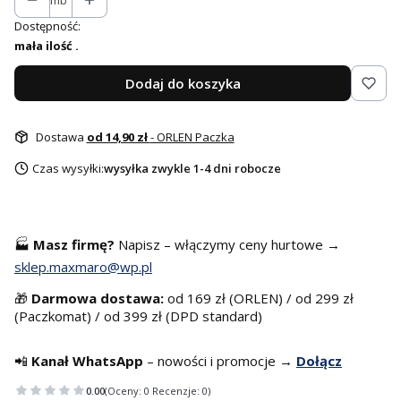
mb
Dostępność:
mała ilość .
Dodaj do koszyka
Dostawa
od 14,90 zł
- ORLEN Paczka
Czas wysyłki:
wysyłka zwykle 1-4 dni robocze
🏭
Masz f
irmę?
Napisz – włączymy ceny hurtowe →
sklep.maxmaro@wp.pl
🎁
Darmowa dostawa:
od 169 zł (ORLEN) / od 299 zł
(Paczkomat) / od 399 zł (DPD standard)
📲
Kanał WhatsApp
– nowości i promocje →
Dołącz
0.00
(Oceny: 0 Recenzje: 0)