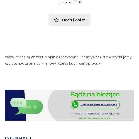
Liczba ocen: 0
Oceń i opisz
Wyświetlane są wszystkie opinie (pozytywne i negatywne). Nie weryfikujemy,
czy pochodzą one od klientów, którzy kupili dany produkt.
Linki w stopce
INFORMACJE