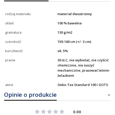
rodzaj materiału
materiał dwustronny
skład
100 % bawełna
gramatura
130 g/m2
szerokość
150-160 cm (+/- 3 cm)
kurczliwość
ok. 5%
pranie
30 st.C, nie wybielać, nie czyścić
chemicznie, nie suszyć
mechanicznie, prasować letnim
żelazkiem
atest
Oeko-Tex Standard 100 i GOTS
Opinie o produkcie
0.00