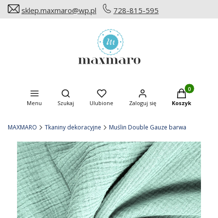
sklep.maxmaro@wp.pl
728-815-595
Produkty w ko
Otwórz wyszukiwarkę
Menu
Szukaj
Ulubione
Zaloguj się
Koszyk
MAXMARO
Tkaniny dekoracyjne
Muślin Double Gauze barwa