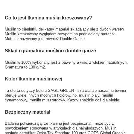
Co to jest tkanina muślin kreszowany?
Muślin to cieniutki, delikatny materiał składający się z dwóch warstw.
Muślin kreszowany wyglądem przypomina pognieciony materiał.
Materiał nazywany jest również Double Gauze.
Skład i gramatura muślinu double gauze
Muślin w 100% wykonany jest z bawełny a więc z włókien naturalnych.
Gramatura to 130 g/m2.
Kolor tkaniny muślinowej
Ta oferta dotyczy koloru SAGE GREEN - szałwia ale nasza hurtownia
oferuje wiele innych modnych kolorów, np. muślin biały, muślin
cynamonowy, muślin musztardowy. Każdy znajdzie coś dla siebie.
Bezpieczny materiał
Badania potwierdzają, że tkanina jest bezpieczna i może być z
powodzeniem stosowana w artykułach dla najmłodszych. Muślin
posiada certyfikat Oeko-Tex Standard 100 oraz GOTS Global Organic