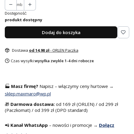
mb
Dostępność:
produkt dostępny
Dodaj do koszyka
Dostawa
od 14,90 zł
- ORLEN Paczka
Czas wysyłki:
wysyłka zwykle 1-4 dni robocze
🏭
Masz f
irmę?
Napisz – włączymy ceny hurtowe →
sklep.maxmaro@wp.pl
🎁
Darmowa dostawa:
od 169 zł (ORLEN) / od 299 zł
(Paczkomat) / od 399 zł (DPD standard)
📲
Kanał WhatsApp
– nowości i promocje →
Dołącz